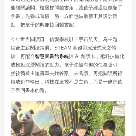
熊貓閱讀閣、樓層梯間圖書角，讓孩子經過就能順手
拿書，先養成習慣；另一方面也借助新工具設計活
動，把孩子的興趣拉回圖書館。
今年世界閱讀日，信愛學校以「宇宙航天」為主題，
結合主題閱讀策展、STEAM 實踐與沉浸式天文體
驗，再配合
智慧圖書館系統
與 AI 創讀卡，把科技轉化
成推動深層閱讀的動力。孩子先被有趣的任務吸引，
然後循着主題書單去找答案、去閱讀、再把閱讀所得
轉成創作輸出，科技在這裡不是主角，而是一條把孩
子帶回書本的路。