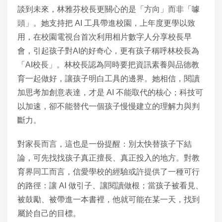
談到未來，林雅芬校長更關心的是「方向」而非「噱
頭」。她支持把 AI 工具帶進校園，上年度更學以致
用，在校園電視台首次利用相片數字人分享校長早
會，引起孩子對AI的好奇心，更有孩子稱呼林校長為
「AI校長」。林校長認為同時要把資訊素養與品德教
育一起做好，讓孩子明白工具的邊界。她相信，閱讀
加思考加創意表達，才是 AI 不能取代的核心；科技可
以加速，卻不能替代一個孩子慢慢建立的理解力與判
斷力。
對家長而言，這也是一份提醒：別太快替孩子下結
論，可先找找孩子真正擅長、真正投入的地方。對教
育界同工而言，信愛學校的經驗或許提供了一種可行
的路徑：讓 AI 做引子、讓閱讀做根；當孩子被看見、
被鼓勵、被帶進一本書裡，他就可能在某一天，找到
屬於自己的目標。