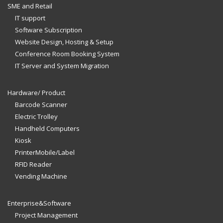
SME and Retail
IT support
Software Subscription
Website Design, Hosting & Setup
Conference Room Booking System
IT Server and System Migration
Hardware/ Product
Barcode Scanner
Electric Trolley
Handheld Computers
Kiosk
PrinterMobile/Label
RFID Reader
Vending Machine
Enterprise&Software
Project Management