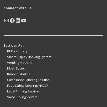
Connect with us
Mail
Facebook
LinkedIn
YouTube
Business Unit
RFID in Library
Smart Display Booking System
Vending Machine
Kiosk System
Robotic labeling
Compliance Labeling Solution
Food Safety labelling/HACCP
Label Printing Services
Voice Picking System