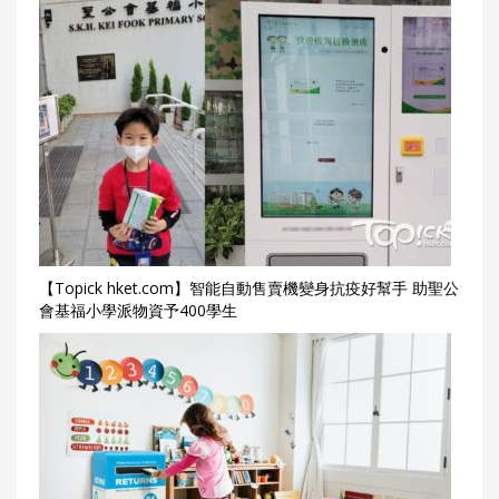
【Topick hket.com】智能自動售賣機變身抗疫好幫手 助聖公
會基福小學派物資予400學生