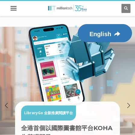
English
RFID 智能書櫃
LibraryGo 全新推廣閱讀平台
LibraryGo 全新推廣閱讀平台
Tag書易
RFID 智能圖書館管理系統
媒體報導 - 親子頭條
圖書探索器
媒體報導 - 資本雜誌
智能圖書館助理
全港獨創
全港首個以國際圖書館平台KOHA
輕鬆打造智慧圖書館
中華基督教會桂華山中學智能圖書
為學生開啟閱讀小宇宙
Million Tech RFID 智能圖書館
‧ 延長圖書館服務時間