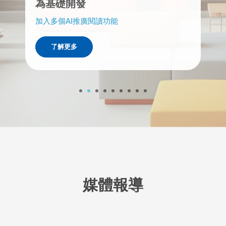
個人AI「創讀卡」生成
為基礎開發
讀取率100%，效率提升2倍！
科技創造閱讀推廣的無限可能
‧ 與圖書館平台實時同步借閱及書本資料
‧ 書本消毒功能
館
展開知識探索神秘之旅
管理系統
‧ 專業到校貼標服務
‧ 推廣閱讀
加入多個AI推廣閱讀功能
加入多個AI推廣閱讀功能
封面撮取，免費特別書反光處理(100本）
‧ 盤點300本書只需22秒
了解更多
了解更多
了解更多
了解更多
了解更多
了解更多
了解更多
了解更多
了解更多
1
2
3
4
5
6
7
8
9
媒體報導