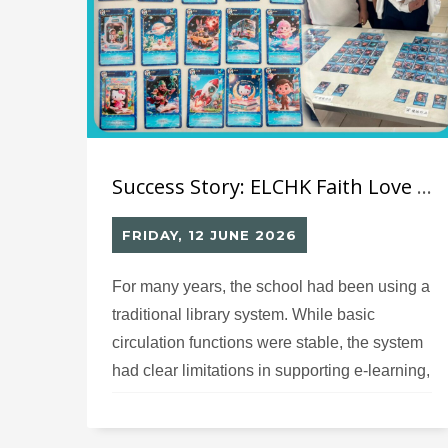
Success Story: ELCHK Faith Love Lutheran School– Library GO Smart Library System
FRIDAY, 12 JUNE 2026
For many years, the school had been using a
traditional library system. While basic
circulation functions were stable, the system
had clear limitations in supporting e-learning,
BYOD devices, and future AI applications,
and the upgrade cost–benefit ratio could not