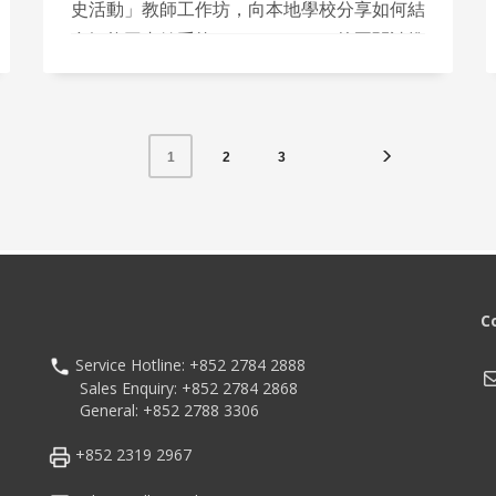
史活動」教師工作坊，向本地學校分享如何結
合智能圖書館系統、Library Go AI 校園閱讀推
廣平台及沉浸式 XR 歷史體驗，支援校本國民
及國家安全教育的實際推行。
2
3
1
C
Service Hotline: +852 2784 2888
M
Sales Enquiry: +852 2784 2868
General: +852 2788 3306
+852 2319 2967