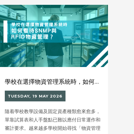
不把 AI 當成萬靈丹，而是把它定位成一個引
子，先把孩子帶進門，再把他們留在閱讀裡。
她的做法是先看見孩子，再談方法；先建立動
機，再談深讀。對她而言，教育的核心從來不
是「追分數」或「追潮流」，而是把每個孩子
的亮點找出來，讓他知道自己值得被期待。
學校在選擇物資管理系統時，如何看待 SNMP 與 RFID 物資管理？
TUESDAY, 19 MAY 2026
隨着學校教學設備及固定資產種類愈來愈多，
單靠試算表和人手盤點已難以應付日常運作和
審計要求。越來越多學校開始尋找「物資管理