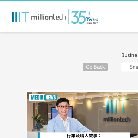
Busine
Go Back