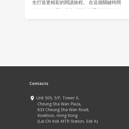
生打造更精彩的閱讀旅程。 在這個關鍵時間
點，如何在暑假前完成圖書館系統更新、書目
整理及封面上載，成為館務團隊的一大挑戰。
為協助學校在短時間內完成大量圖書封面上載
工作，Million Tech 特別推出「Library GO 圖
書封面攝取方案」，以專業設備配合標準化流
程，快速為圖書館建立完整、吸引的線上書目
展示，迎接新學年。
Contacts
Unit 509, 5/F, Tower II,
Cheung Sha Wan Plaza,
833 Cheung Sha Wan Road,
Kowloon, Hong Kong
(Lai Chi Kok MTR Station, Exit A)