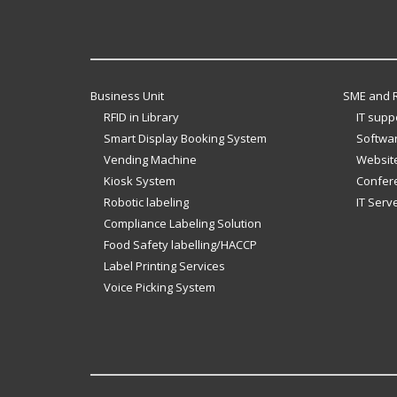
Business Unit
SME and R
RFID in Library
IT supp
Smart Display Booking System
Softwar
Vending Machine
Website
Kiosk System
Confer
Robotic labeling
IT Serv
Compliance Labeling Solution
Food Safety labelling/HACCP
Label Printing Services
Voice Picking System