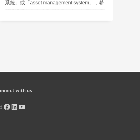
系統」或「asset management system」，希
望透過系統化方式掌握設備分布、使用情況和
整體資源運用。同時，部分學校已部署網絡監
控工具，關心新系統能否與現有 IT 架構整
合，甚至希望在資產管理之上，結合 SNMP
等網絡監控能力。
onnect with us
ail
Facebook
LinkedIn
YouTube