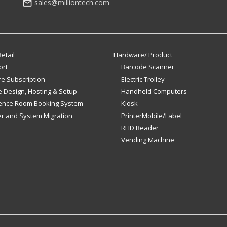
sales@milliontech.com
etail
Hardware/ Product
ort
Barcode Scanner
e Subscription
Electric Trolley
 Design, Hosting & Setup
Handheld Computers
ence Room Booking System
Kiosk
er and System Migration
PrinterMobile/Label
RFID Reader
Vending Machine