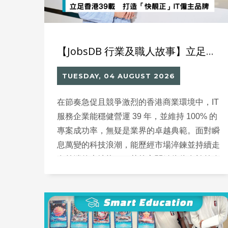
【JobsDB 行業及職人故事】立足香港39載 打造「快靚正」IT僱主品牌
TUESDAY, 04 AUGUST 2026
在節奏急促且競爭激烈的香港商業環境中，IT
服務企業能穩健營運 39 年，並維持 100% 的
專案成功率，無疑是業界的卓越典範。面對瞬
息萬變的科技浪潮，能歷經市場淬鍊並持續走
在前端的本地龍頭，其核心關鍵往往在於前瞻
的人才思維與務實的營運哲學。在招募新世代
優秀人才時，建立現代化且具備活力的辦公環
境至關重要，唯有確保思維絕對不老化，才能
成為持續推動企業轉型的關鍵動力。