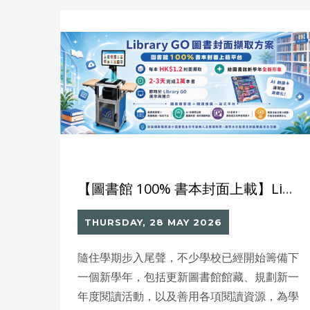
meet the school’s expectations. As the
school placed increasing emphasis on
e‑books and online resources, teachers
needed a smart platform that could manage
physical books, analyse reading data, and
support AI‑driven recommendations; the
legacy system could no longer support future
development needs.
【圖書館 100% 書本封面上載】Library GO 圖書封面攝取方案 2–3 天完成 1 萬本上載
THURSDAY, 28 MAY 2026
隨住學期步入尾聲，不少學校已經開始籌備下
一個新學年，包括更新圖書館館藏、規劃新一
年度閱讀活動，以及善用各項閱讀資源，為學