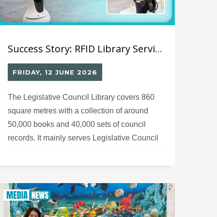
Success Story: RFID Library Service Enhancement for Hong Kong Legislative Institution
FRIDAY, 12 JUNE 2026
The Legislative Council Library covers 860
square metres with a collection of around
50,000 books and 40,000 sets of council
records. It mainly serves Legislative Council
Members, their staff and Secretariat staff,
while also welcoming the public to visit and
conduct research. As part of a recent
renovation of the Legislative Council
Complex, the library space has been