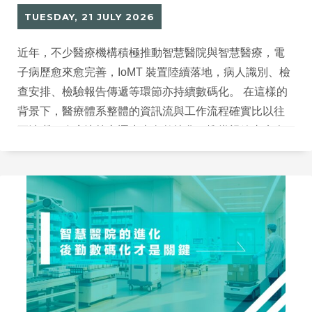
TUESDAY, 21 JULY 2026
近年，不少醫療機構積極推動智慧醫院與智慧醫療，電
子病歷愈來愈完善，IoMT 裝置陸續落地，病人識別、檢
查安排、檢驗報告傳遞等環節亦持續數碼化。 在這樣的
背景下，醫療體系整體的資訊流與工作流程確實比以往
更清晰，臨床決策亦逐步走向數據化。惟當視線由病人
旅程稍為拉開，回到各部門及病房日常使用的醫療耗材
與醫療資產時，便會發現另一個值得思考的問題：庫存
管理是否仍然停留在以「數量」為核心的傳統視角？