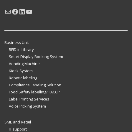
Mail
Facebook
LinkedIn
YouTube
Business Unit
RFID in Library
Smart Display Booking System
Vending Machine
Kiosk System
Robotic labeling
Compliance Labeling Solution
Food Safety labelling/HACCP
Label Printing Services
Voice Picking System
SME and Retail
IT support