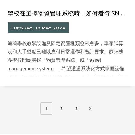
學校在選擇物資管理系統時，如何看待 SNMP 與 RFID 物資管理？
TUESDAY, 19 MAY 2026
隨着學校教學設備及固定資產種類愈來愈多，單靠試算
表和人手盤點已難以應付日常運作和審計要求。越來越
多學校開始尋找「物資管理系統」或「asset
management system」，希望透過系統化方式掌握設備
分布、使用情況和整體資源運用。同時，部分學校已部
署網絡監控工具，關心新系統能否與現有 IT 架構整合，
甚至希望在資產管理之上，結合 SNMP 等網絡監控能
力。
2
3
1