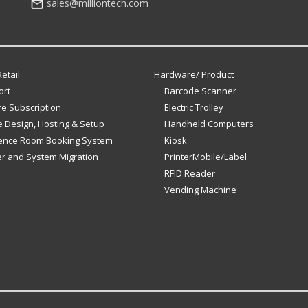
sales@milliontech.com
etail
Hardware/ Product
ort
Barcode Scanner
e Subscription
Electric Trolley
 Design, Hosting & Setup
Handheld Computers
ence Room Booking System
Kiosk
er and System Migration
PrinterMobile/Label
RFID Reader
Vending Machine