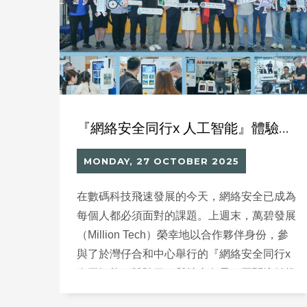
『網絡安全同行x 人工智能』體驗日 ‘CyberSafe For All x AI’ Discovery Fun Day
MONDAY, 27 OCTOBER 2025
在數碼科技飛速發展的今天，網絡安全已成為
每個人都必須面對的課題。上週末，萬碧發展
（Million Tech）榮幸地以合作夥伴身份，參
與了於灣仔合和中心舉行的『網絡安全同行x
人工智能』體驗日，與社會各界一同關注並推
動數碼共融，特別是提升殘障人士的網絡安全