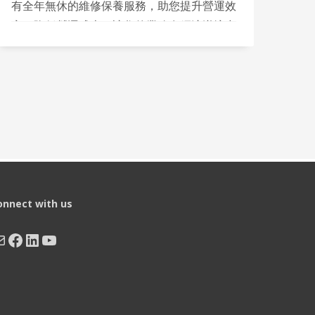
有全年無休的維修保養服務，助您提升營運效
率，降低營運成本，讓您的業務在經濟逆境中
依然保持競爭力！
onnect with us
ail
Facebook
LinkedIn
YouTube