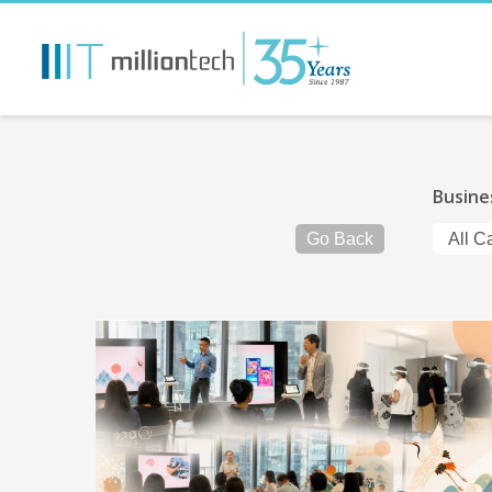
Busine
Go Back