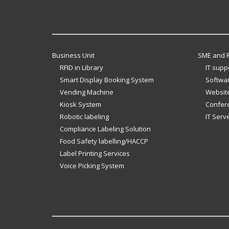
Business Unit
SME and R
RFID in Library
IT supp
Smart Display Booking System
Softwar
Vending Machine
Website
Kiosk System
Confer
Robotic labeling
IT Serv
Compliance Labeling Solution
Food Safety labelling/HACCP
Label Printing Services
Voice Picking System