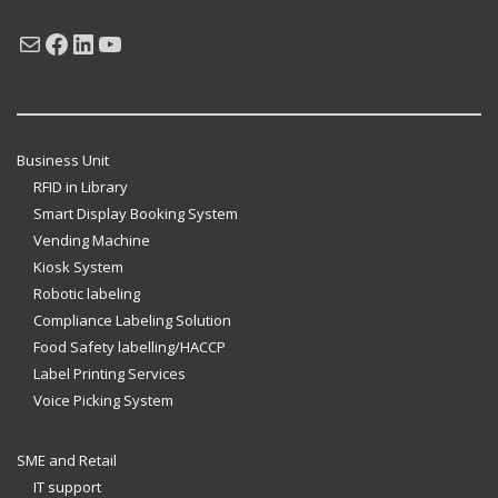
Mail
Facebook
LinkedIn
YouTube
Business Unit
RFID in Library
Smart Display Booking System
Vending Machine
Kiosk System
Robotic labeling
Compliance Labeling Solution
Food Safety labelling/HACCP
Label Printing Services
Voice Picking System
SME and Retail
IT support