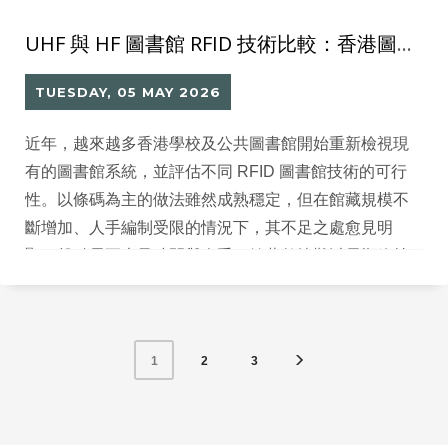
UHF 與 HF 圖書館 RFID 技術比較：香港圖書館應如何選擇？
TUESDAY, 05 MAY 2026
近年，越來越多香港學校及公共圖書館開始重新檢視現
有的圖書館系統，並評估不同 RFID 圖書館技術的可行
性。以條碼為主的做法雖然成熟穩定，但在館藏規模不
斷增加、人手編制受限的情況下，其不足之處愈見明
顯：盤點需要大量時間與人手、館藏數據難以長期維持
一致，自助服務和「智慧圖書館」相關應用亦難以落
實。
2
3
1