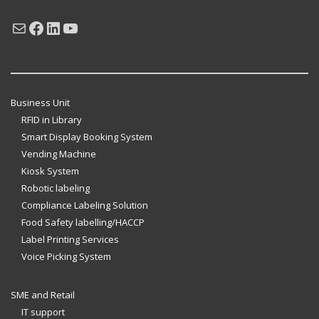
Mail
Facebook
LinkedIn
YouTube
Business Unit
RFID in Library
Smart Display Booking System
Vending Machine
Kiosk System
Robotic labeling
Compliance Labeling Solution
Food Safety labelling/HACCP
Label Printing Services
Voice Picking System
SME and Retail
IT support