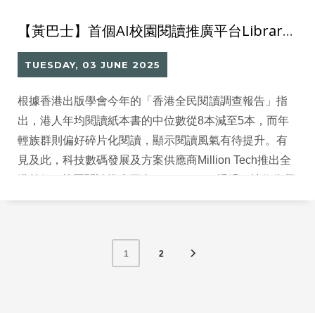
【黃巴士】首個AI校園閱讀推廣平台Library GO 把閱讀遊戲化激發學生興趣
TUESDAY, 03 JUNE 2025
根據香港出版學會今年的「香港全民閱讀調查報告」指
出，港人年均閱讀紙本書的中位數從8本減至5本，而年
輕族群則偏好碎片化閱讀，顯示閱讀風氣有待提升。有
見及此，科技數碼發展及方案供應商Million Tech推出全
港首個AI校園閱讀推廣平台Library GO，透過AI技術為學
生提供個人化的推薦書籍，更推出加入AI元素的「AI創讀
卡」功能，將閱讀遊戲化，從而提升學生的閱讀動機和
興趣。
2
1