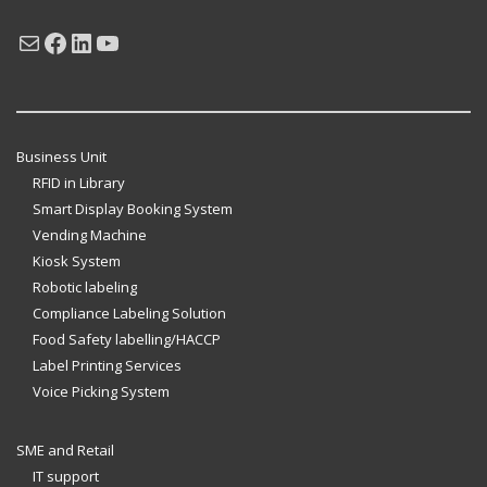
Mail
Facebook
LinkedIn
YouTube
Business Unit
RFID in Library
Smart Display Booking System
Vending Machine
Kiosk System
Robotic labeling
Compliance Labeling Solution
Food Safety labelling/HACCP
Label Printing Services
Voice Picking System
SME and Retail
IT support