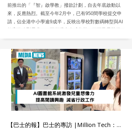
前推出的「『智』啟學教」撥款計劃，自去年底啟動以
來，反應熱烈。截至今年2月中，已有950間學校提交申
請，佔全港中小學逾9成半，反映出學校對數碼轉型與AI
教育的強烈需求——不僅跟上全球趨勢，更要及早裝備
學生掌握未來技能。位於葵青區的中華傳道會呂明才小
學（下稱「呂小」）呂小近年積極推動數碼轉型，早於
這波政策前已透過智能系統與創作活動，讓科技自然服
務孩子的成長。
【巴士的報】巴士的專訪 |Million Tech：AI圖書館系統激發兒童想像力 提高閱讀興趣 減省行政工作