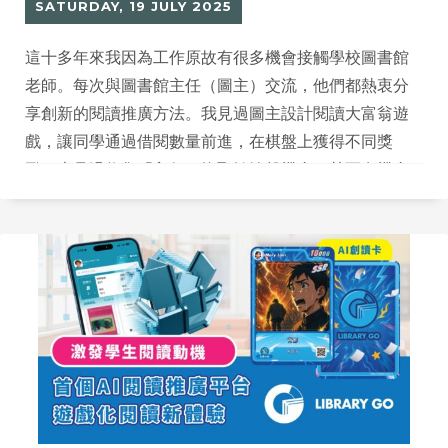
SATURDAY, 19 JULY 2025
這十多年來我因為工作原故有很多機會接觸學校圖書館
老師。每次與圖書館主任（圖主）交流，他們都熱衷分
享創新的閱讀推廣方法。我見過圖主設計閱讀大富翁遊
戲，讓同學通過借閱數量前進，在棋盤上獲得不同獎
勵；也見過收集「印仔」換取轉輪盤機會，甚至有機會
贏得JACKPOT大獎。這些創意十足的推廣方式，讓我思
考如何運用科技平台協助推廣閱讀。