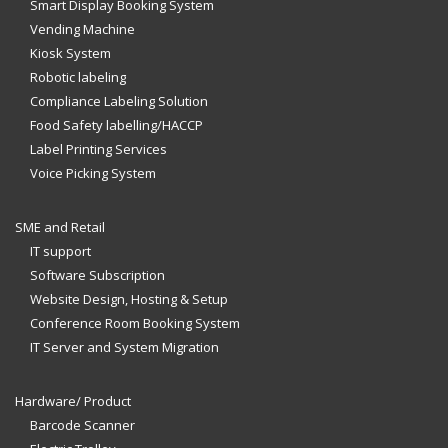
Smart Display Booking System
Vending Machine
Kiosk System
Robotic labeling
Compliance Labeling Solution
Food Safety labelling/HACCP
Label Printing Services
Voice Picking System
SME and Retail
IT support
Software Subscription
Website Design, Hosting & Setup
Conference Room Booking System
IT Server and System Migration
Hardware/ Product
Barcode Scanner