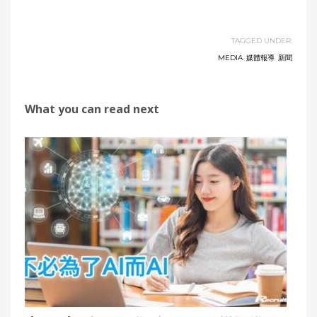
TAGGED UNDER:
MEDIA
,
媒體報導
,
新聞
What you can read next