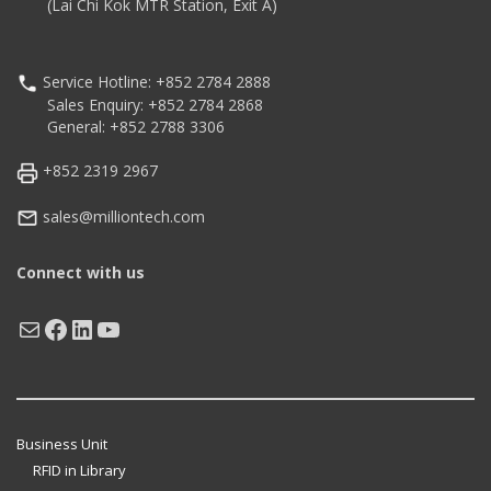
(Lai Chi Kok MTR Station, Exit A)
Service Hotline: +852 2784 2888
Sales Enquiry: +852 2784 2868
General: +852 2788 3306
+852 2319 2967
sales@milliontech.com
Connect with us
Mail
Facebook
LinkedIn
YouTube
Business Unit
RFID in Library