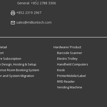
General: +852 2788 3306
+852 2319 2967
sales@milliontech.com
etail
Hardware/ Product
ort
Barcode Scanner
e Subscription
Electric Trolley
 Design, Hosting & Setup
Handheld Computers
ence Room Booking System
Kiosk
er and System Migration
PrinterMobile/Label
RFID Reader
Vending Machine