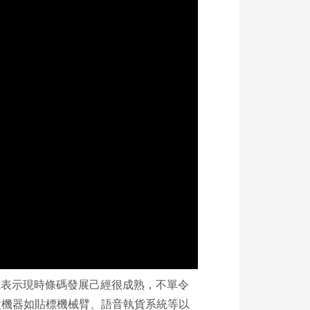
江表示現時條碼發展己經很成熟，不單令
種機器如貼標機械臂、語音執貨系統等以