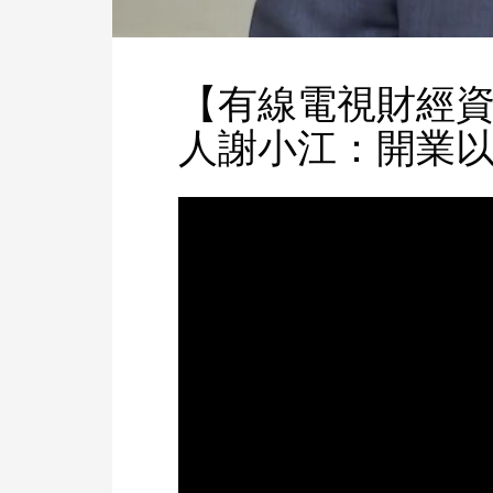
【有線電視財經資
人謝小江：開業