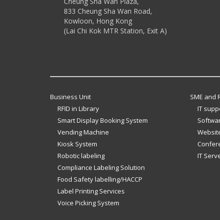
Cheung Sha Wan Plaza,
833 Cheung Sha Wan Road,
Kowloon, Hong Kong
(Lai Chi Kok MTR Station, Exit A)
Business Unit
SME and R
RFID in Library
IT supp
Smart Display Booking System
Softwar
Vending Machine
Website
Kiosk System
Confer
Robotic labeling
IT Serv
Compliance Labeling Solution
Food Safety labelling/HACCP
Label Printing Services
Voice Picking System