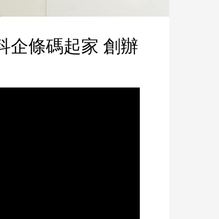
科企條碼起家 創辦