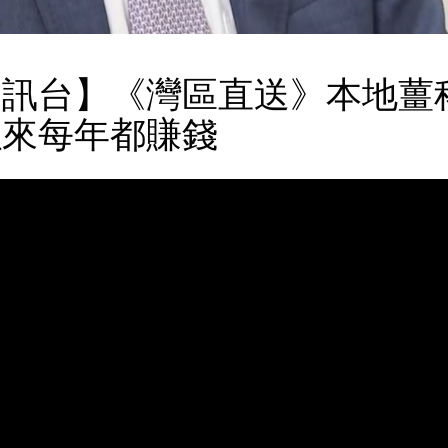
訊台】《灣區直送》本地薑
以來每年都賺錢