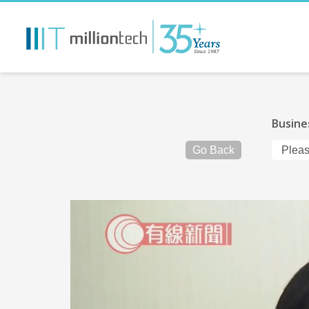
Busine
Go Back