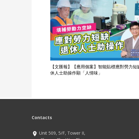
【文匯報】【應用個案】智能貼標應對勞力短缺
休人士助操作顯「人情味」
Contacts
Unit 509, 5/F, Tower II,