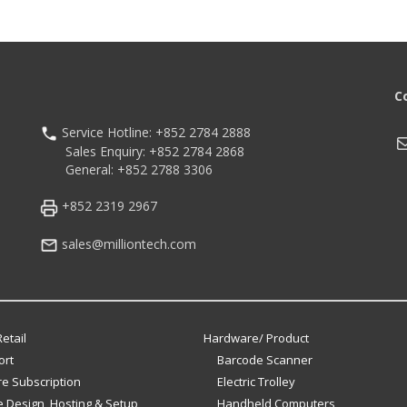
C
Service Hotline: +852 2784 2888
M
Sales Enquiry: +852 2784 2868
General: +852 2788 3306
+852 2319 2967
sales@milliontech.com
etail
Hardware/ Product
ort
Barcode Scanner
e Subscription
Electric Trolley
 Design, Hosting & Setup
Handheld Computers