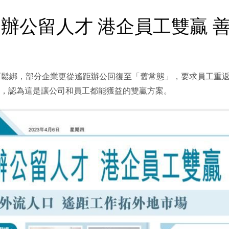
辦公留人才 港企員工雙贏 善
面鬆綁，部分企業更從遙距辦公回復至「舊常態」，要求員工重
ing），認為這是讓公司和員工都能獲益的雙贏方案。