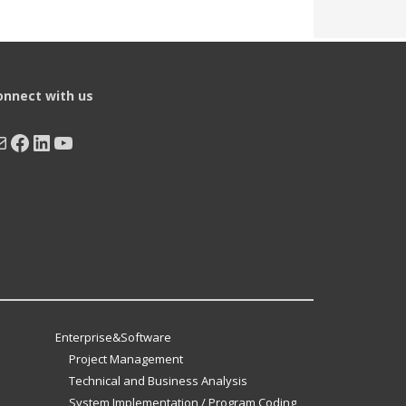
onnect with us
ail
Facebook
LinkedIn
YouTube
Enterprise&Software
Project Management
Technical and Business Analysis
System Implementation / Program Coding