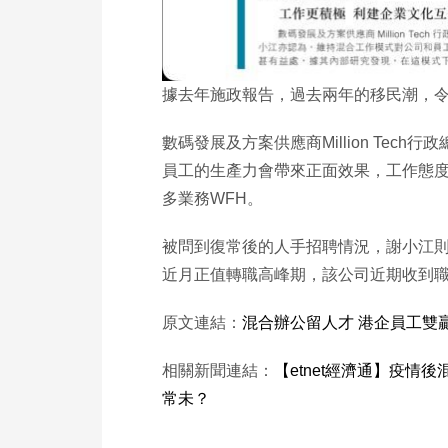
據去年施政報告，過去兩年的移民潮，令
數碼發展及方案供應商Million T
員工的生產力會帶來正面效果，工作態
多業務WFH。
被問到復常後的人手招聘情況，謝小江
近月正值轉職高峰期，該公司近期收到
原文連結：
混合辦公留人才 港企員工雙
相關新聞連結：
【etnet經濟通】疫情後
常未？