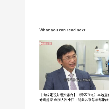
What you can read next
【有線電視財經資訊台】《灣區直送》本地薑
條碼起家 創辦人謝小江：開業以來每年都賺錢