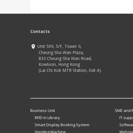
Contacts
Unit 509, 5/F, Tower II,
Cheung Sha Wan Plaza,
833 Cheung Sha Wan Road,
Kowloon, Hong Kong
(Lai Chi Kok MTR Station, Exit A)
Business Unit
SME and R
RFID in Library
IT supp
Smart Display Booking System
Softwar
Vending Machine
Website