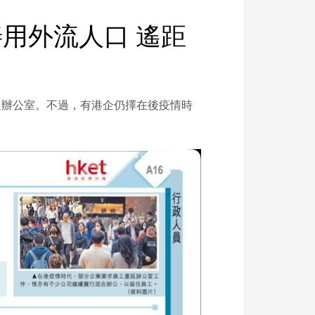
用外流人口 遙距
返辦公室。不過，有港企仍擇在後疫情時