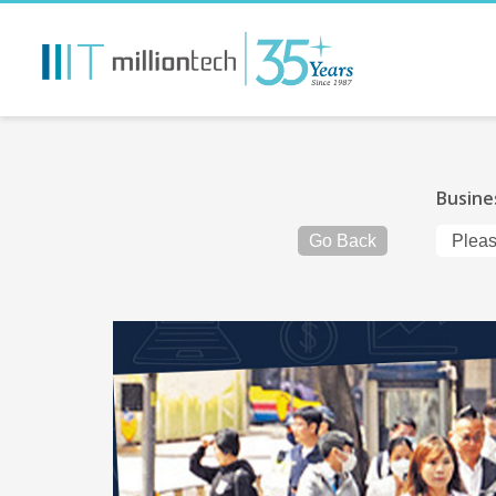
Busine
Go Back