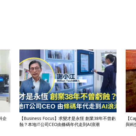
科企
【Business Focus】求變才是永恆 創業38年不曾虧
【C
蝕？本地IT公司CEO由條碼年代走到AI浪潮
與科