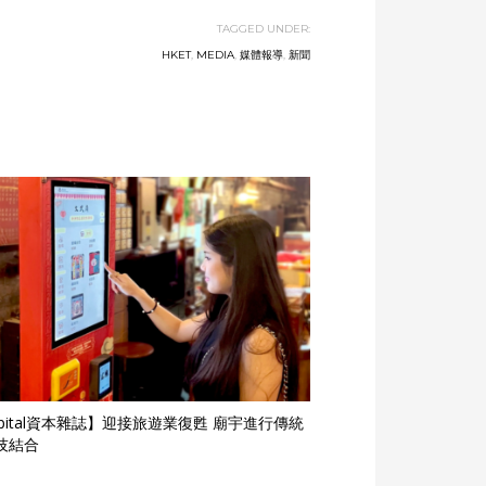
TAGGED UNDER:
HKET
,
MEDIA
,
媒體報導
,
新聞
apital資本雜誌】迎接旅遊業復甦 廟宇進行傳統
技結合