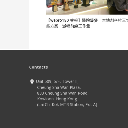
【wepro180 睿報】醫院爆煲：本地創科推三
能方案 減輕前線工作量
Contacts
Unit 509, 5/F, Tower II,
Cheung Sha Wan Plaza,
833 Cheung Sha Wan Road,
Kowloon, Hong Kong
(Lai Chi Kok MTR Station, Exit A)