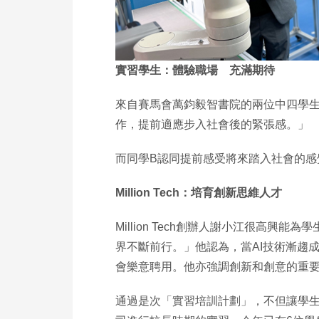
實習學生：體驗職場 充滿期待
來自賽馬會萬鈞毅智書院的兩位中四學生
作，提前適應步入社會後的緊張感。」
而同學B認同提前感受將來踏入社會的
Million Tech：培育創新思維人才
Million Tech創辦人謝小江很高
界不斷前行。」他認為，當AI技術漸趨
會樂意聘用。他亦強調創新和創意的重
通過是次「實習培訓計劃」，不但讓學生