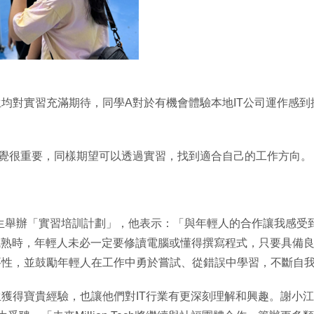
均對實習充滿期待，同學A對於有機會體驗本地IT公司運作感
感覺很重要，同樣期望可以透過實習，找到適合自己的工作方向。
興能為學生舉辦「實習培訓計劃」，他表示：「與年輕人的合作讓我感
成熟時，年輕人未必一定要修讀電腦或懂得撰寫程式，只要具備
要性，並鼓勵年輕人在工作中勇於嘗試、從錯誤中學習，不斷自
獲得寶貴經驗，也讓他們對IT行業有更深刻理解和興趣。謝小