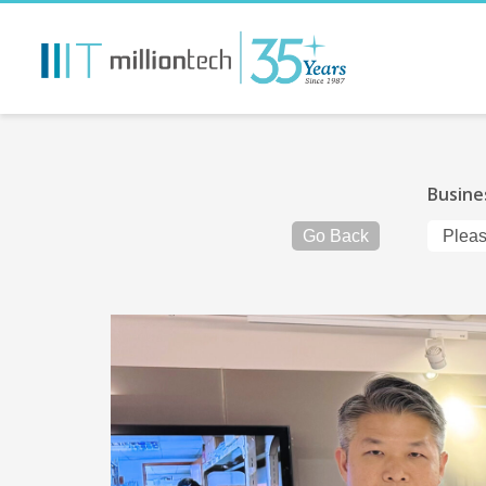
Busine
Go Back