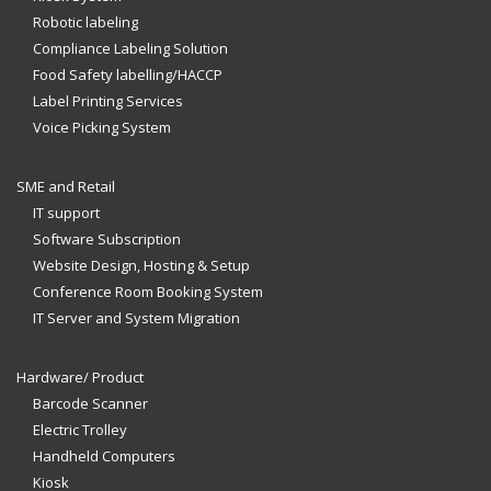
Robotic labeling
Compliance Labeling Solution
Food Safety labelling/HACCP
Label Printing Services
Voice Picking System
SME and Retail
IT support
Software Subscription
Website Design, Hosting & Setup
Conference Room Booking System
IT Server and System Migration
Hardware/ Product
Barcode Scanner
Electric Trolley
Handheld Computers
Kiosk