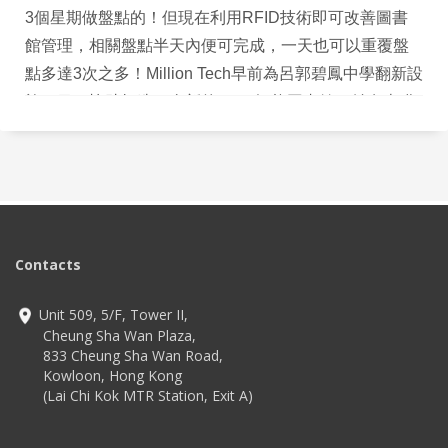
3個星期做盤點的！但現在利用RFID技術即可改善圖書
館管理，相關盤點半天內便可完成，一天也可以重覆盤
點多達3次之多！Million Tech早前為呂郭碧鳳中學翻新設
施項目，協助打造了全新的RFID智能圖書館，並有幸獲
Now TV財經台邀請採訪。相關節目《潮玩科技》已播
出，可點擊收看，深入了解關於如何應用最新科技提升
學枚圖書館體驗的精采故事。
Contacts
Unit 509, 5/F, Tower II,
Cheung Sha Wan Plaza,
833 Cheung Sha Wan Road,
Kowloon, Hong Kong
(Lai Chi Kok MTR Station, Exit A)