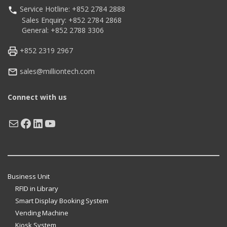
Service Hotline: +852 2784 2888
Sales Enquiry: +852 2784 2868
General: +852 2788 3306
+852 2319 2967
sales@milliontech.com
Connect with us
Mail
Facebook
LinkedIn
YouTube
Business Unit
RFID in Library
Smart Display Booking System
Vending Machine
Kiosk System