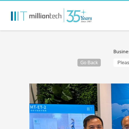
Busine
Go Back