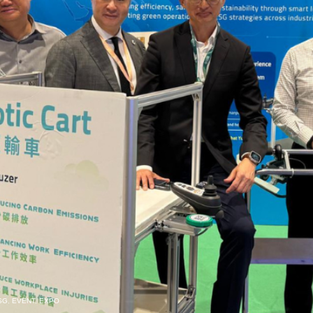
SG
,
EVENT
,
EXPO