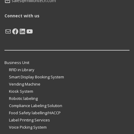
sales@milliontech.com
Connect with us
Mail
Facebook
LinkedIn
YouTube
Business Unit
RFID in Library
Smart Display Booking System
Vending Machine
Kiosk System
Robotic labeling
Compliance Labeling Solution
Food Safety labelling/HACCP
Label Printing Services
Voice Picking System