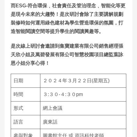
而ESG-符合環保﹑社會責任及管治理念﹑智能化等更
是現今未來的大趨勢！是次研討會除了主要講解規劃
裝修時如何運用綠色建材為學生營造環保的氛圍，打
造智能閱讀空間等提升學生的閱讀興趣等。
是次線上研討會邀請到集寶建業有限公司
銷售經理張
天欣小姐
及萬碧發展有限公司智慧校園項目總監葉詠
恩小姐分享心得！
日期
２０２４年３月２２日(星期五)
時間
３:３０-４:３０pm
形式
網上會議
語言
廣東話
參與對象
圖書館主任 或 資訊科技老師