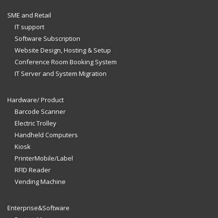
SME and Retail
IT support
Software Subscription
Website Design, Hosting & Setup
Conference Room Booking System
IT Server and System Migration
Hardware/ Product
Barcode Scanner
Electric Trolley
Handheld Computers
Kiosk
PrinterMobile/Label
RFID Reader
Vending Machine
Enterprise&Software