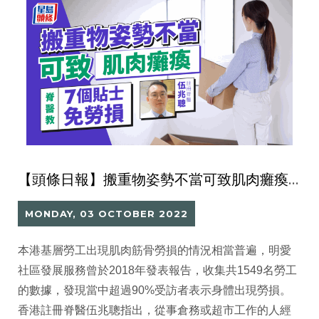
【頭條日報】搬重物姿勢不當可致肌肉癱瘓 脊醫教7個貼士免傷腰椎
MONDAY, 03 OCTOBER 2022
本港基層勞工出現肌肉筋骨勞損的情況相當普遍，明愛
社區發展服務曾於2018年發表報告，收集共1549名勞工
的數據，發現當中超過90%受訪者表示身體出現勞損。
香港註冊脊醫伍兆聰指出，從事倉務或超市工作的人經