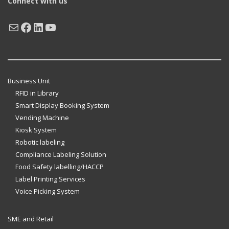
Connect with us
Mail
Facebook
LinkedIn
YouTube
Business Unit
RFID in Library
Smart Display Booking System
Vending Machine
Kiosk System
Robotic labeling
Compliance Labeling Solution
Food Safety labelling/HACCP
Label Printing Services
Voice Picking System
SME and Retail