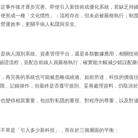
特定事件後才逐步完善。即使引入新技術或優化系統，若缺乏持
，便形成一種「文化慣性」：流程存在，但未必被嚴格執行；制
是營運效率，更關乎病人私隱與安全。
論是病人識別系統、資產管理平台，還是各類數據應用，相關技
驗證流程，並配合前線人員嚴格執行，確實能大幅減少錯誤配藥
察，再完善的系統也可能被忽略或繞過。如前所述，科技的價值
權限、記錄操作，但最終是否遵守規則、妥善處理資料，仍取決
升也變得相當重要，包括對私隱的重視、對程序的尊重，以及對
鍵不單是「引入多少新科技」，而在於三個層面的平衡：