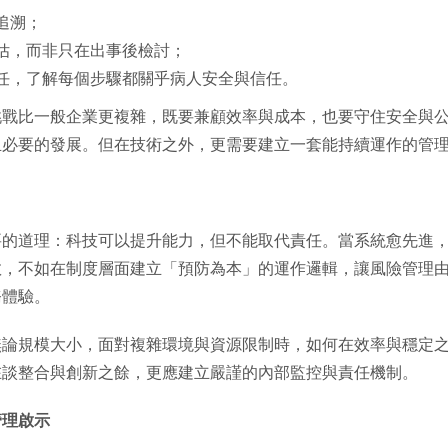
追溯；
估，而非只在出事後檢討；
任，了解每個步驟都關乎病人安全與信任。
挑戰比一般企業更複雜，既要兼顧效率與成本，也要守住安全與
且必要的發展。但在技術之外，更需要建立一套能持續運作的管
要的道理：科技可以提升能力，但不能取代責任。當系統愈先進
救，不如在制度層面建立「預防為本」的運作邏輯，讓風險管理
務體驗。
無論規模大小，面對複雜環境與資源限制時，如何在效率與穩定
在談整合與創新之餘，更應建立嚴謹的內部監控與責任機制。
管理啟示