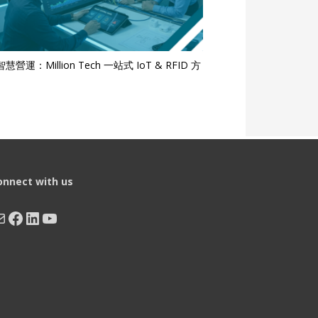
慧營運：Million Tech 一站式 IoT & RFID 方
onnect with us
ail
Facebook
LinkedIn
YouTube