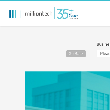
Busine
Go Back