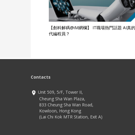
【創科解碼@iM網欄】 IT職場熱門話題 AI真
代編程員？
Contacts
Unit 509, 5/F, Tower II,
Cheung Sha Wan Plaza,
833 Cheung Sha Wan Road,
Kowloon, Hong Kong
(Lai Chi Kok MTR Station, Exit A)