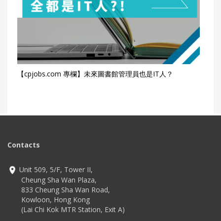
【cpjobs.com 專欄】未來圖書館管理員也是IT人？
Contacts
Unit 509, 5/F, Tower II,
Cheung Sha Wan Plaza,
833 Cheung Sha Wan Road,
Kowloon, Hong Kong
(Lai Chi Kok MTR Station, Exit A)