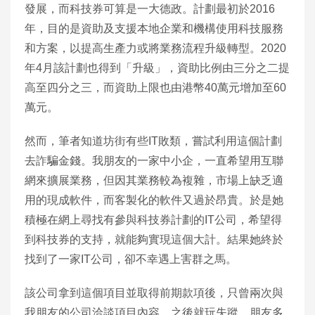
發展，而科技券可算是一大德政。計劃最初於2016
年，目的是資助及支援本地企業和機構使用科技服務
和方案，以提高生產力或將業務流程升級轉型。2020
年4月該計劃也得到「升級」，資助比例由三分之二提
高至四分之三，而資助上限也由港幣40萬元增加至60
萬元。
然而，筆者知道坊街有些IT敗類，嘗試利用這個計劃
去詐騙金錢。我朋友的一家中小企，一直希望用互聯
網來擴展業務，但因其業務較為複雜，市場上缺乏適
用的現成軟件，而客製化的軟件又過於昂貴。於是她
積極在網上尋找有參與科技券計劃的IT公司，希望得
到科技券的支持，就能夠實現這個大計。結果她終於
找到了一家IT公司，卻不幸遇上害群之馬。
該公司拿到這個項目並取得前期款項後，只曾兩次與
我朋友的公司洽談項目內容，之後就玩失蹤。朋友多