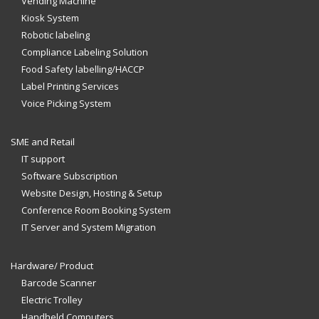
Vending Machine
Kiosk System
Robotic labeling
Compliance Labeling Solution
Food Safety labelling/HACCP
Label Printing Services
Voice Picking System
SME and Retail
IT support
Software Subscription
Website Design, Hosting & Setup
Conference Room Booking System
IT Server and System Migration
Hardware/ Product
Barcode Scanner
Electric Trolley
Handheld Computers