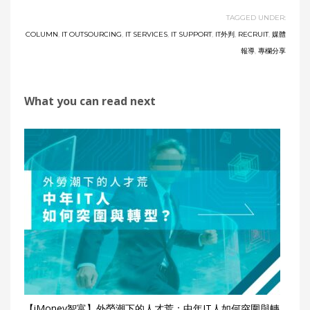
TAGGED UNDER:
COLUMN
,
IT OUTSOURCING
,
IT SERVICES
,
IT SUPPORT
,
IT外判
,
RECRUIT
,
媒體
報導
,
專欄分享
What you can read next
【iMoney智富】外勞潮下的人才荒：中年IT人如何突圍與轉