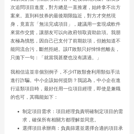
次追問項目進度，對方總是一直推遲，始終拿不出方
案來。直到科技券的最後期限臨近，對方才突然現
身，竟直言「無法完成項目」，建議用一套現成軟件
來當作交貨，讓朋友可以向政府領取資助款項。我朋
友極為憤怒，因自己已支付了前期款項，但她知道不
能同流合污，斷然拒絕。該IT敗類只好悻悻然離去，
只拋下一句：「就當我甚麼也沒有講過。」
我相信這並非個別例子，不少IT敗類會利用類似手法
進行詐騙。中小企該如何提防？我認為，中小企在進
行這類項目時，最好任用一位項目經理，即使是兼職
的也可，其職能如下：
制定項目需求：項目經理負責明確制定項目的需
求，確保所有相關方都理解並同意。
選擇項目承辦商：負責篩選並選擇合適的項目承