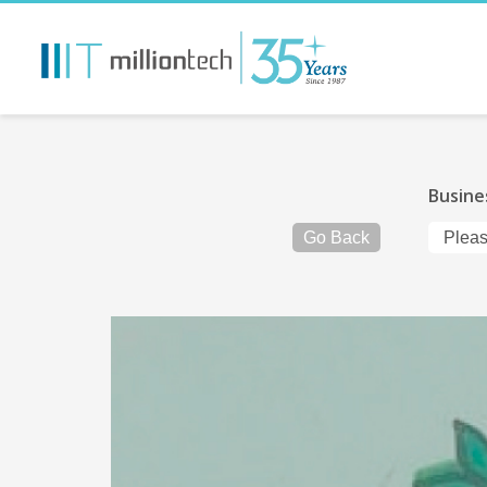
Busine
Go Back