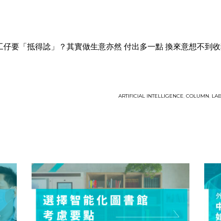
專欄】打工仔要「抵得諗」？其實做生意亦然 付出多一點 換來意想不到
ARTIFICIAL INTELLIGENCE
,
COLUMN
,
LA