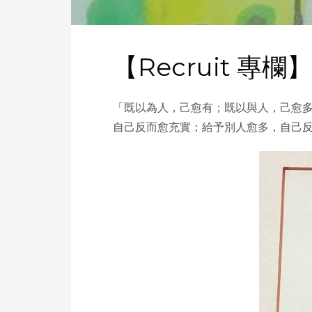
【Recruit 
「既以為人，己愈有；既以與人，己愈多
自己反而愈充實；給予別人愈多，自己