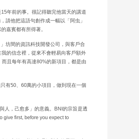
15年前的事。很記得聽完他當天的講道
舖，請他把這語句創作成一幅以「阿虫」
席的嘉賓都有所得著。
。」坊間的資訊科技開發公司，與客戶合
。但在我的信念裡，從來不會輕易向客戶額外
，而且每年有高達80%的新項目，都是由
有50、60萬的小項目，做到現在一個
驗到「既以與人，己愈多」的意義。BNI的宗旨是透
, before you expect to