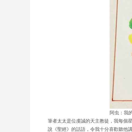
阿虫：我
筆者太太是位虔誠的天主教徒，我每個
說《聖經》的話語，令我十分喜歡聽他