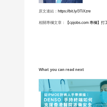
原文連結：
https://bit.ly/3TiXzre
相關專欄文章：
【cpjobs.com 
What you can read next