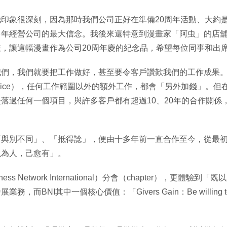
印象很深刻，因為那時我們公司正好在準備20周年活動、大約是
多年經營公司的最大信念。我後來還特意到漫畫家「阿虫」的店
，讓這幅漫畫作為公司20周年慶的紀念品，希望每位同事和出
我們，我們就要把工作做好，甚至要令客戶讚歎我們的工作成果
 service），任何工作範圍以外的額外工作，都會「另外加錢」
落過任何一個項目，與許多客戶都有超過10、20年的合作關係
與別不同」、「抵得諗」，便由十多年前一直合作至今，從最初只
以為人，己愈有」。
s Network International）分會（chapter），更體
一個核心價值：「Givers Gain：Be willing to give first