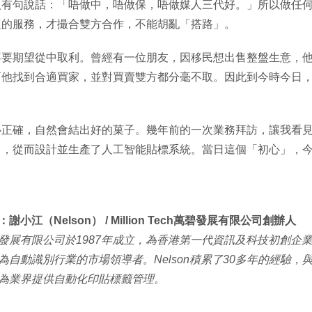
人有句說話：「唔做中，唔做保，唔做媒人三代好。」所以做任
適的服務，才撮合雙方合作，不能胡亂「搭路」。
要期望從中取利。曾經有一位朋友，因移民想出售整盤生意，他
幫他找到合適買家，並對買賣雙方都分毫不取。因此到今時今日
心正確，自然會結出好的菓子。幾年前的一次業務拜訪，讓我看
」，從而設計並生產了人工智能貼標系統。當日這個「初心」，
謝小江（Nelson） / Million Tech萬碧發展有限公司創辦人
發展有限公司於1987年成立，為香港第一代資訊及科技初創企
為自動識別行業的市場領導者。Nelson積累了30多年的經驗
為業界提供自動化印貼標籤管理。