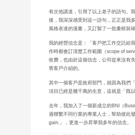
有次他講道，引用了以上老子的語句。我
後，我深深感受到這一語句，正正是我
風格表達的漫畫，又訂製了一批畫框裝裱
我的經營信念是：「客戶把工作交託給
作時都會訂清楚工作範圍（scope of
收費，也由於這個信念，公司從來沒有失
舊客戶介紹的。
其中一個客戶是政府部門，就因為我們「
項目已經是幾千萬的生意，這就是「既
去年，我加入了一個新成立的BNI（Busines
過聯繫不同行業的專業人士，幫助彼此發展業務，而BNI其中
gain.」，更進一步昇華我多年的信念。