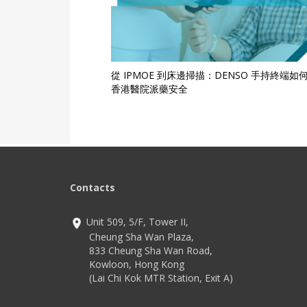
從 IPMOE 到床邊掃描：DENSO 手持終端如
香港醫院派藥安全
Contacts
Unit 509, 5/F, Tower II,
Cheung Sha Wan Plaza,
833 Cheung Sha Wan Road,
Kowloon, Hong Kong
(Lai Chi Kok MTR Station, Exit A)