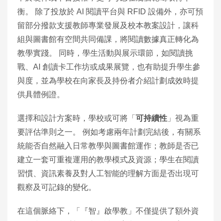
衡。 除了投放於 AI 閱讀平台與 RFID 設備外，亦可預
留部分撥款支援教師專業發展及校本教案設計，讓科
組與圖書館有空間共同備課，將閱讀數據真正轉化為
教學實踐。 同時，學生活動與展示環節，如閱讀挑
戰、AI 創讀卡工作坊或成果展覽，也有助提升學生參
與度，並為學校在向家長及持份者介紹計劃成效時提
供具體例證。
選擇和設計方案時，學校或可將「
可持續性
」視為重
要評估準則之一。 例如考慮兩年計劃完結後，有關系
統能否自然融入日常教學與圖書館運作；教師是否已
建立一套可重複運用的教學模式及資源；學生在閱讀
習慣、資訊素養及對人工智能的理解方面是否出現可
觀察及可記錄的變化。
在這個脈絡下，「『智』啟學教」不僅提供了額外資