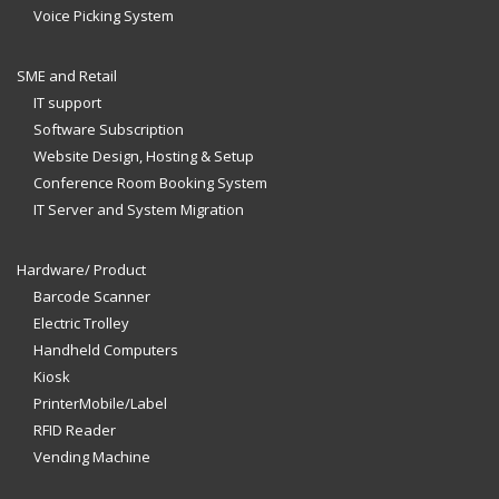
Voice Picking System
SME and Retail
IT support
Software Subscription
Website Design, Hosting & Setup
Conference Room Booking System
IT Server and System Migration
Hardware/ Product
Barcode Scanner
Electric Trolley
Handheld Computers
Kiosk
PrinterMobile/Label
RFID Reader
Vending Machine