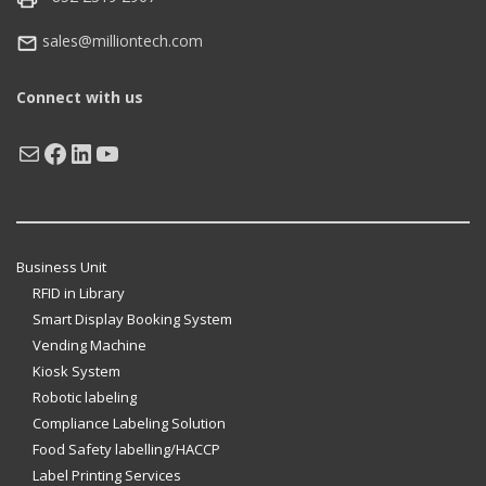
sales@milliontech.com
Connect with us
Mail
Facebook
LinkedIn
YouTube
Business Unit
RFID in Library
Smart Display Booking System
Vending Machine
Kiosk System
Robotic labeling
Compliance Labeling Solution
Food Safety labelling/HACCP
Label Printing Services