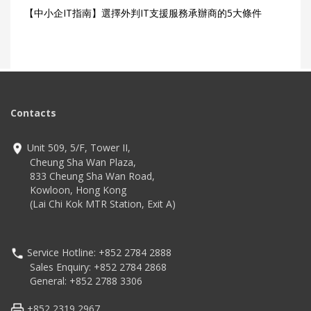
【中小企IT指南】選擇外判IT支援服務承辦商的5大條件
Contacts
Unit 509, 5/F, Tower II,
Cheung Sha Wan Plaza,
833 Cheung Sha Wan Road,
Kowloon, Hong Kong
(Lai Chi Kok MTR Station, Exit A)
Service Hotline: +852 2784 2888
Sales Enquiry: +852 2784 2868
General: +852 2788 3306
+852 2319 2967