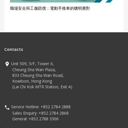
職場安全與工傷賠償：電動手推車的聰明應對
Contacts
Unit 509, 5/F, Tower II,
Cheung Sha Wan Plaza,
833 Cheung Sha Wan Road,
Kowloon, Hong Kong
(Lai Chi Kok MTR Station, Exit A)
Service Hotline: +852 2784 2888
Sales Enquiry: +852 2784 2868
General: +852 2788 3306