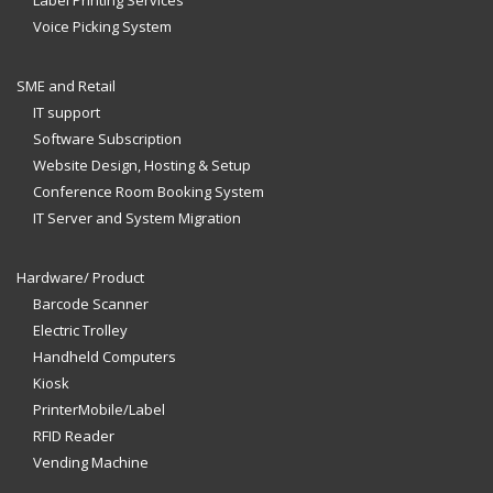
Label Printing Services
Voice Picking System
SME and Retail
IT support
Software Subscription
Website Design, Hosting & Setup
Conference Room Booking System
IT Server and System Migration
Hardware/ Product
Barcode Scanner
Electric Trolley
Handheld Computers
Kiosk
PrinterMobile/Label
RFID Reader
Vending Machine