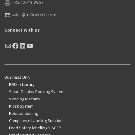
+852 2319 2967
sales@milliontech.com
Connect with us
Mail
Facebook
LinkedIn
YouTube
Business Unit
RFID in Library
Smart Display Booking System
Vending Machine
Kiosk System
Robotic labeling
Compliance Labeling Solution
Food Safety labelling/HACCP