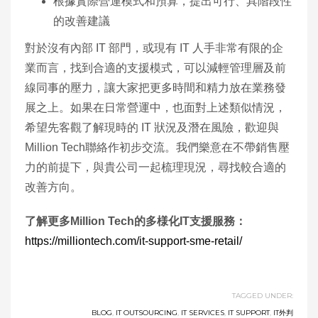
根據實際營運模式和預算，提出可行、具階段性
的改善建議
對於沒有內部 IT 部門，或現有 IT 人手非常有限的企
業而言，找到合適的支援模式，可以減輕管理層及前
線同事的壓力，讓大家把更多時間和精力放在業務發
展之上。如果在日常營運中，也面對上述類似情況，
希望先客觀了解現時的 IT 狀況及潛在風險，歡迎與
Million Tech聯絡作初步交流。我們樂意在不帶銷售壓
力的前提下，與貴公司一起梳理現況，尋找較合適的
改善方向。
了解更多Million Tech的多様化IT支援服務：
https://milliontech.com/it-support-sme-retail/
TAGGED UNDER:
BLOG
,
IT OUTSOURCING
,
IT SERVICES
,
IT SUPPORT
,
IT外判