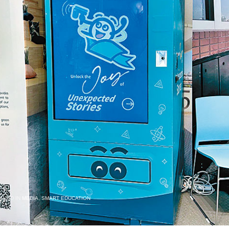
SHED IN
MEDIA
,
SMART EDUCATION