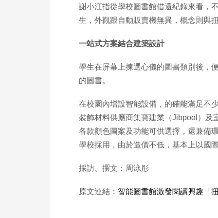
謝小江指從學校圖書館借還紀錄來看，不少中
生，外觀跟自動販賣機無異，概念則與
一站式方案結合建築設計
學生在屏幕上揀選心儀的圖書類別後，
的圖書。
在校園內增設智能設備，的確能滿足不
裝飾材料供應商集寶建業（Jibpool）及
各款顏色圖案及功能可供選擇，還兼備環
學校採用，由於造價不低，基本上以國
採訪、撰文：周泳彤
原文連結：
智能圖書館激發閱讀興趣「扭