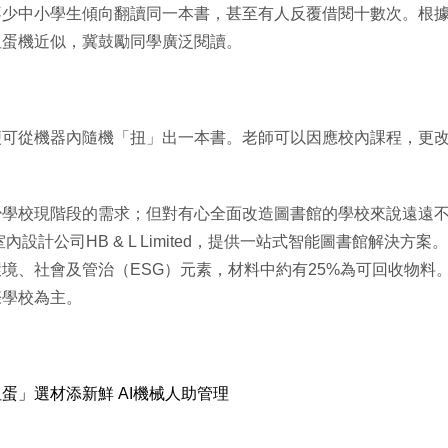
小學生傾向翻讀同一本書，甚至有人反覆借閱十數次。根據這現象，Ama
扭蛋機近似，冀鼓勵同學廣泛閱讀。
便可從機器內隨機「扭」出一本書。老師可以因應校內課程，更
少學校現階段的需求；但對有心全面改造圖書館的學校來說遠遠
室內設計公司HB & L Limited，提供一站式智能圖書館解
境、社會及管治（ESG）元素，材料中約有25%為可回收物料
際學校為主。
蛋」選材添新鮮 AI機械人助管理