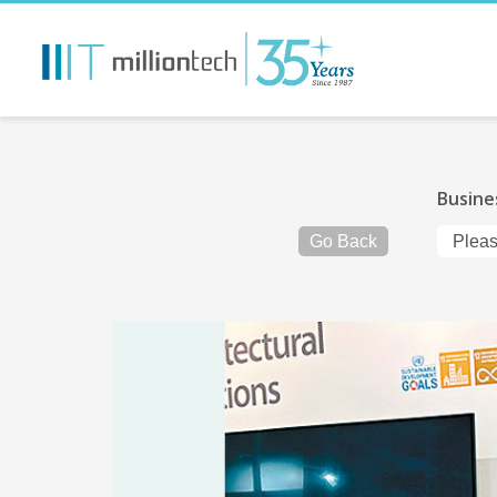
Busine
Go Back