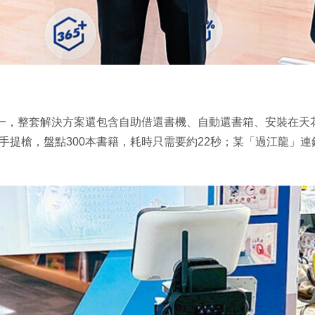
一，整套解決方案還包含自助借還書機、自動還書箱、安裝在天
ID手提槍，盤點300本書籍，耗時只需要約22秒；某「過江龍