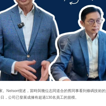
條碼技術起家。Nelson憶述，當時與幾位志同道合的舊同事看到條
日，公司已發展成擁有超過130名員工的規模。