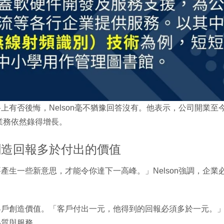
上有否後悔，Nelson毫不猶豫回答沒有。他表示，公司開業至
業務依然錄得增長。
創造回報多於付出的價值
產生一些新意思，才能令你達下一高峰。」Nelson強調，企
客戶創造價值。「客戶付出一元，他得到的回報必須多於一元。
品質與服務。