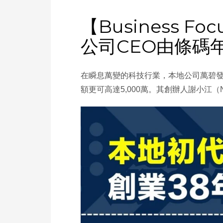
【Business 
公司CEO由條碼
在瞬息萬變的科技行業，本地公司萬碧
額更可高達5,000萬。其創辦人謝小江