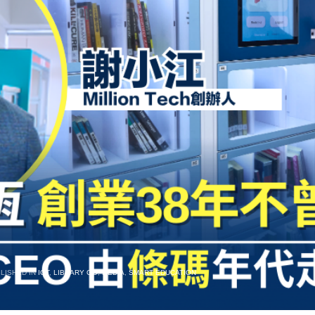
LISHED IN
IOT
,
LIBRARY GO
,
MEDIA
,
SMART EDUCATION