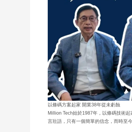
以條碼方案起家 開業38年從未虧蝕
Million Tech始於1987年，以
言壯語，只有一個簡單的信念，而時至今