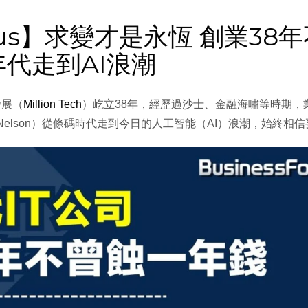
Focus】求變才是永恆 創業3
年代走到AI浪潮
發展（
Million Tech
）屹立38年，經歷過沙士、金融海嘯等時期，
（Nelson）從條碼時代走到今日的人工智能（AI）浪潮，始終