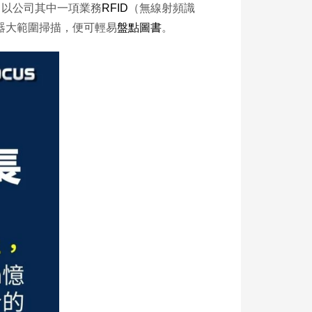
。以公司其中一項業務
RFID
（無線射頻識
器大範圍掃描，便可輕易
盤點圖書
。