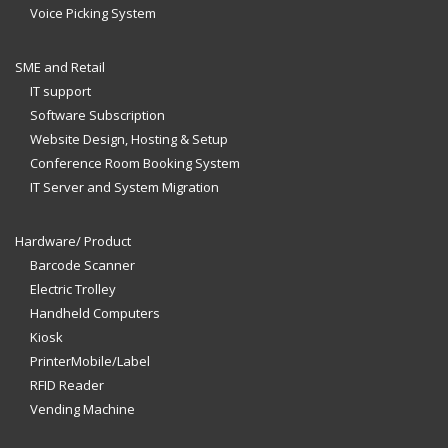
Voice Picking System
SME and Retail
IT support
Software Subscription
Website Design, Hosting & Setup
Conference Room Booking System
IT Server and System Migration
Hardware/ Product
Barcode Scanner
Electric Trolley
Handheld Computers
Kiosk
PrinterMobile/Label
RFID Reader
Vending Machine