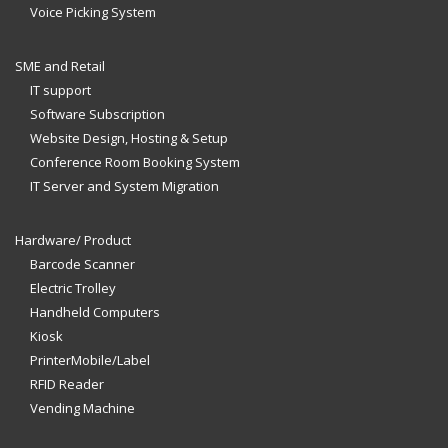
Voice Picking System
SME and Retail
IT support
Software Subscription
Website Design, Hosting & Setup
Conference Room Booking System
IT Server and System Migration
Hardware/ Product
Barcode Scanner
Electric Trolley
Handheld Computers
Kiosk
PrinterMobile/Label
RFID Reader
Vending Machine