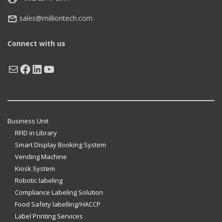
sales@milliontech.com
Connect with us
Mail
Facebook
LinkedIn
YouTube
Business Unit
RFID in Library
Smart Display Booking System
Vending Machine
Kiosk System
Robotic labeling
Compliance Labeling Solution
Food Safety labelling/HACCP
Label Printing Services