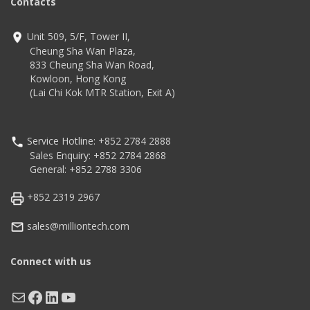
Contacts
Unit 509, 5/F, Tower II,
Cheung Sha Wan Plaza,
833 Cheung Sha Wan Road,
Kowloon, Hong Kong
(Lai Chi Kok MTR Station, Exit A)
Service Hotline: +852 2784 2888
Sales Enquiry: +852 2784 2868
General: +852 2788 3306
+852 2319 2967
sales@milliontech.com
Connect with us
Mail
Facebook
LinkedIn
YouTube