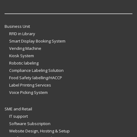
Business Unit
RFID in Library
Smart Display Booking System
Vending Machine
Kiosk System
Robotic labeling
Compliance Labeling Solution
Food Safety labelling/HACCP
Label Printing Services
Voice Picking System
SME and Retail
IT support
Software Subscription
Website Design, Hosting & Setup