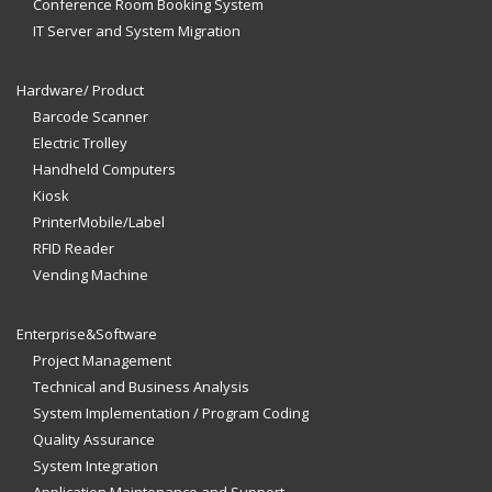
Conference Room Booking System
IT Server and System Migration
Hardware/ Product
Barcode Scanner
Electric Trolley
Handheld Computers
Kiosk
PrinterMobile/Label
RFID Reader
Vending Machine
Enterprise&Software
Project Management
Technical and Business Analysis
System Implementation / Program Coding
Quality Assurance
System Integration
Application Maintenance and Support