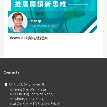
LibraryGo 推廣閱讀新思維
Contacts
Unit 509, 5/F, Tower II,
Cheung Sha Wan Plaza,
833 Cheung Sha Wan Road,
Kowloon, Hong Kong
(Lai Chi Kok MTR Station, Exit A)