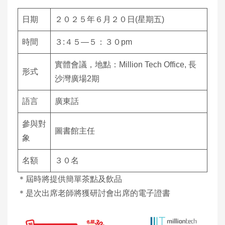
日期
２０２５年６月２０日(星期五)
時間
３:４５—５：３０pm
實體會議，地點：Million Tech Office, 長
形式
沙灣廣場2期
語言
廣東話
參與對
圖書館主任
象
名額
３０名
＊屆時將提供簡單茶點及飲品
＊是次出席老師將獲研討會出席的電子證書