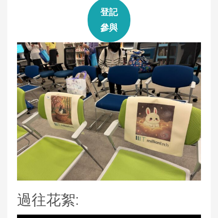
登記
參與
過往花絮: