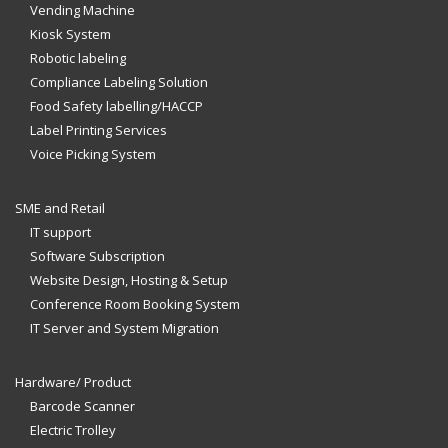
Vending Machine
Kiosk System
Robotic labeling
Compliance Labeling Solution
Food Safety labelling/HACCP
Label Printing Services
Voice Picking System
SME and Retail
IT support
Software Subscription
Website Design, Hosting & Setup
Conference Room Booking System
IT Server and System Migration
Hardware/ Product
Barcode Scanner
Electric Trolley