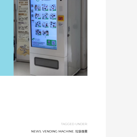
TAGGED UNDER:
NEWS
,
VENDING MACHINE
,
垃圾徵費