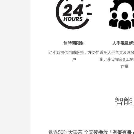
無時間限制
人手混亂解
24小時提供自助服務，方便住
避免人手售賣及派
戶
亂, 減低前線員工
作量
智能
透過50吋大螢幕
全天候播放「有聲有畫