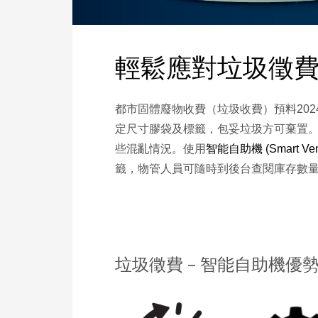
輕鬆應對垃圾徵費
都市固體廢物收費（垃圾收費）預料20
定尺寸膠袋及標籤，包妥垃圾方可棄置
些混亂情況。使用
智能自助機 (Smart Ven
籤，物管人員可隨時到後台查閱庫存數
垃圾徵費 – 智能自助機優