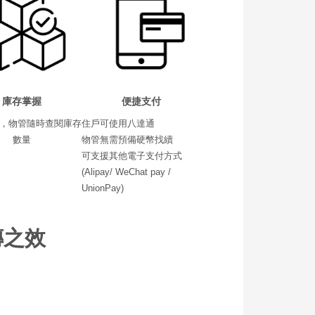
庫存掌握
便捷支付
，物管隨時查閱庫存
住戶可使用八達通
數量
物管無需預備硬幣找續
可支援其他電子支付方式
(Alipay/ WeChat pay /
UnionPay)
傳之效