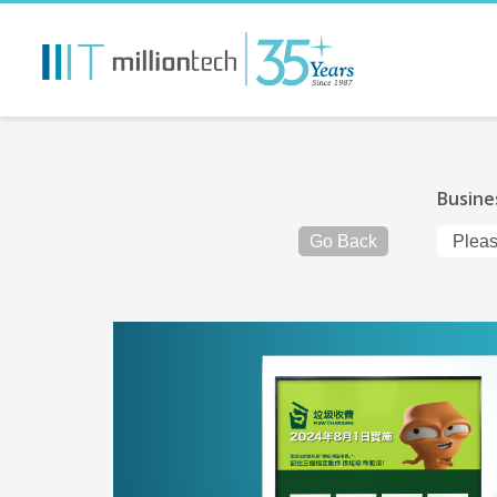
Busine
Go Back