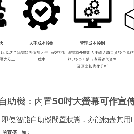
決
人手成本控制
管理成本控制
發時出現混
無需額外增加人手, 有效控制
無需額外增加人手輸入銷售資
後台連結
的壓力及工
成本
料, 後台可隨時查看銷售資料
及匯出報告作分析
自助機：內置
50吋大螢幕可作宣
即使智能自助機閒置狀態，亦能物盡其用!
」的宣傳
，如：