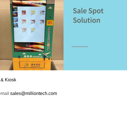
 & Kiosk
email
sales@milliontech.com