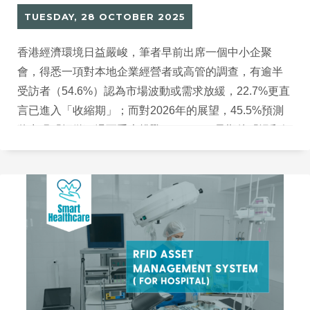
TUESDAY, 28 OCTOBER 2025
香港經濟環境日益嚴峻，筆者早前出席一個中小企聚
會，得悉一項對本地企業經營者或高管的調查，有逾半
受訪者（54.6%）認為市場波動或需求放緩，22.7%更直
言已進入「收縮期」；而對2026年的展望，45.5%預測
將出現「輕微下滑至重大挑戰」，36.4%只期待「溫和好
轉」。