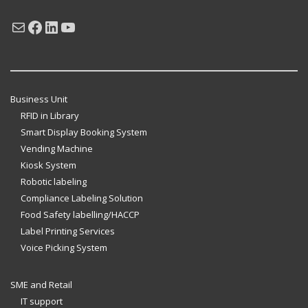
Mail
Facebook
LinkedIn
YouTube
Business Unit
RFID in Library
Smart Display Booking System
Vending Machine
Kiosk System
Robotic labeling
Compliance Labeling Solution
Food Safety labelling/HACCP
Label Printing Services
Voice Picking System
SME and Retail
IT support