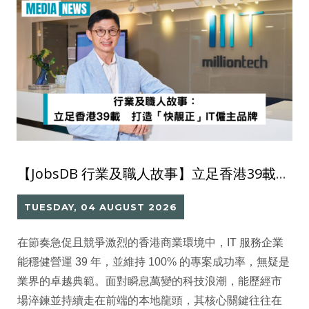
【JobsDB 行業及職人故事】立足香港39載 打造「快靚正」IT僱主品牌
TUESDAY, 04 AUGUST 2026
在節奏急促且競爭激烈的香港商業環境中，IT 服務企業
能穩健營運 39 年，並維持 100% 的專案成功率，無疑是
業界的卓越典範。面對瞬息萬變的科技浪潮，能歷經市
場淬鍊並持續走在前端的本地龍頭，其核心關鍵往往在