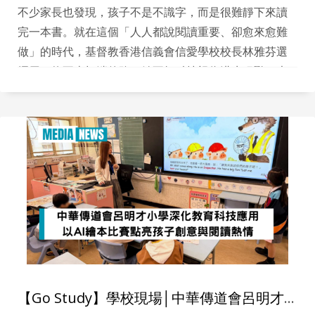
不少家長也發現，孩子不是不識字，而是很難靜下來讀
完一本書。就在這個「人人都說閱讀重要、卻愈來愈難
做」的時代，基督教香港信義會信愛學校校長林雅芬選
擇用一條不走極端的路：她不把科技視為洪水猛獸，也
不把 AI 當成萬靈丹，而是把它定位成一個引子，先把孩
子帶進門，再把他們留在閱讀裡。她的做法是先看見孩
子，再談方法；先建立動機，再談深讀。對她而言，教
育的核心從來不是「追分數」或「追潮流」，而是把每
個孩子的亮點找出來，讓他知道自己值得被期待。
【Go Study】學校現場│中華傳道會呂明才小學深化教育科技應用 以AI 繪本比賽點亮孩子創意與閱讀熱情