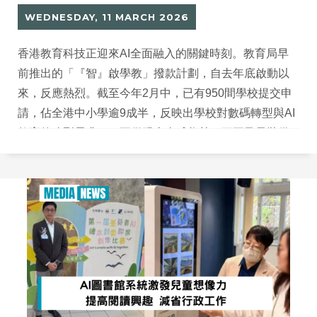
WEDNESDAY, 11 MARCH 2026
香港教育科技正迎來AI全面融入的關鍵時刻。教育局早
前推出的「『智』啟學教」撥款計劃，自去年底啟動以
來，反應熱烈。截至今年2月中，已有950間學校提交申
請，佔全港中小學逾9成半，反映出學校對數碼轉型與AI
教育的強烈需求——不僅跟上全球趨勢，更要及早裝備
學生掌握未來技能。位於葵青區的中華傳道會呂明才小
學（下稱「呂小」）呂小近年積極推動數碼轉型，早於
這波政策前已透過智能系統與創作活動，讓科技自然服
務孩子的成長。