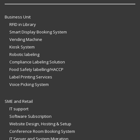
Business Unit
RFID in Library
Smart Display Booking System
Vending Machine
Kiosk System
Robotic labeling
Compliance Labeling Solution
Food Safety labelling/HACCP
Label Printing Services
Voice Picking System
SME and Retail
IT support
Software Subscription
Website Design, Hosting & Setup
Conference Room Booking System
IT Server and System Migration