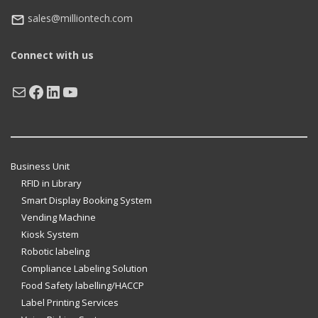
sales@milliontech.com
Connect with us
Mail
Facebook
LinkedIn
YouTube
Business Unit
RFID in Library
Smart Display Booking System
Vending Machine
Kiosk System
Robotic labeling
Compliance Labeling Solution
Food Safety labelling/HACCP
Label Printing Services