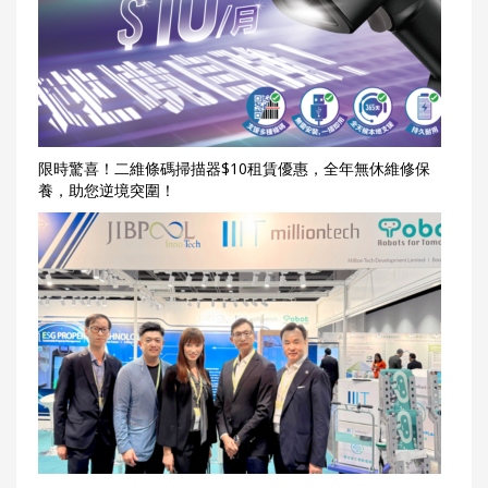
限時驚喜！二維條碼掃描器$10租賃優惠，全年無休維修保
養，助您逆境突圍！