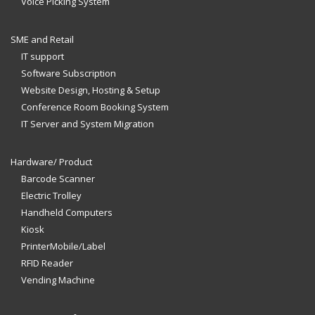
Voice Picking System
SME and Retail
IT support
Software Subscription
Website Design, Hosting & Setup
Conference Room Booking System
IT Server and System Migration
Hardware/ Product
Barcode Scanner
Electric Trolley
Handheld Computers
Kiosk
PrinterMobile/Label
RFID Reader
Vending Machine