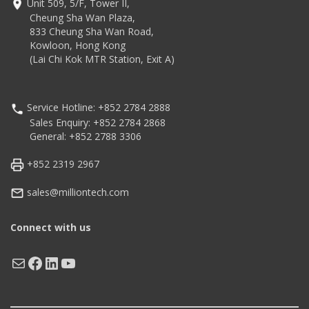
Unit 509, 5/F, Tower II,
Cheung Sha Wan Plaza,
833 Cheung Sha Wan Road,
Kowloon, Hong Kong
(Lai Chi Kok MTR Station, Exit A)
Service Hotline: +852 2784 2888
Sales Enquiry: +852 2784 2868
General: +852 2788 3306
+852 2319 2967
sales@milliontech.com
Connect with us
Mail
Facebook
LinkedIn
YouTube