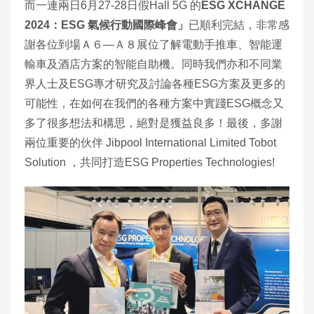
而一連兩日6月27-28日假Hall 5G 的
ESG XCHANGE
2024：ESG 氣候行動國際峰會」
已順利完結，非常感
謝各位到場Ａ６—Ａ８展位了解電動手推車、智能運
輸車及酒店方案的智能自助機。同時我們亦和不同業
界人士及ESG專才研究及討論各種ESG方案及更多的
可能性，在如何在我們的各種方案中實踐ESG概念又
多了很多想法和構思，絕對是獲益良多！最後，多謝
兩位重要的伙伴 Jibpool International Limited Tobot
Solution ，共同打造ESG Properties Technologies!