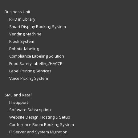
Business Unit
RFID in Library
Smart Display Booking System
Vending Machine
Kiosk System
Robotic labeling
Compliance Labeling Solution
Food Safety labelling/HACCP
Label Printing Services
Voice Picking System
SME and Retail
IT support
Software Subscription
Website Design, Hosting & Setup
Conference Room Booking System
IT Server and System Migration