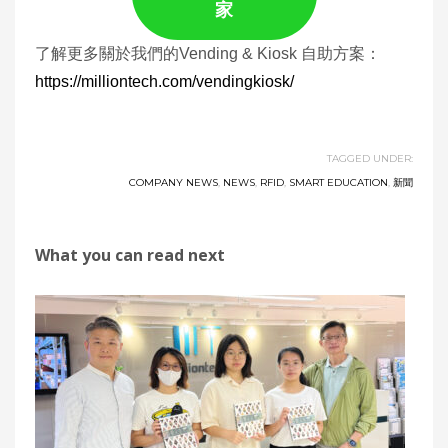
家
了解更多關於我們的Vending & Kiosk 自助方案：
https://milliontech.com/vendingkiosk/
TAGGED UNDER:
COMPANY NEWS
,
NEWS
,
RFID
,
SMART EDUCATION
,
新聞
What you can read next