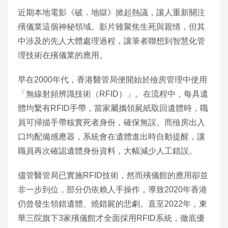
近期本地電影《破．地獄》掀起熱議，讓人重新關注
殯儀業這個神秘領域。影片雖聚焦生死與親情，但其
中涉及的先人大體處理過程，讓筆者聯想到智慧化管
理技術在殯儀業的應用。
早在2000年代，香港醫管局便開始於殮房管理中使用
「無線射頻辨識技術（RFID）」。在流程中，每具遺
體均繫有RFID手帶，當家屬攜領屍紙取回遺體時，職
員可掃描手帶核實死者身份，確保無誤。而殮房出入
口均配備感應器，系統會在遺體進出時自動提醒，讓
職員再次確認遺體身份資料，大幅減少人工錯誤。
儘管醫管局已實施RFID技術，然而殯儀館的應用卻並
非一步到位，部分仍依賴人手操作，導致2020年香港
仍曾發生領錯遺體、燒錯屍的悲劇。直至2022年，東
華三院旗下3家殯儀館才全面採用RFID系統，徹底優