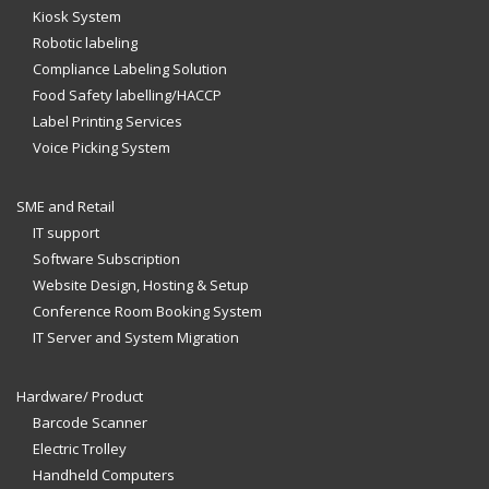
Kiosk System
Robotic labeling
Compliance Labeling Solution
Food Safety labelling/HACCP
Label Printing Services
Voice Picking System
SME and Retail
IT support
Software Subscription
Website Design, Hosting & Setup
Conference Room Booking System
IT Server and System Migration
Hardware/ Product
Barcode Scanner
Electric Trolley
Handheld Computers