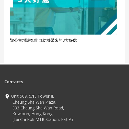
辦公室增設智能自助機帶來的3大好處
Contacts
Unit 509, 5/F, Tower II,
Cheung Sha Wan Plaza,
833 Cheung Sha Wan Road,
Kowloon, Hong Kong
(Lai Chi Kok MTR Station, Exit A)