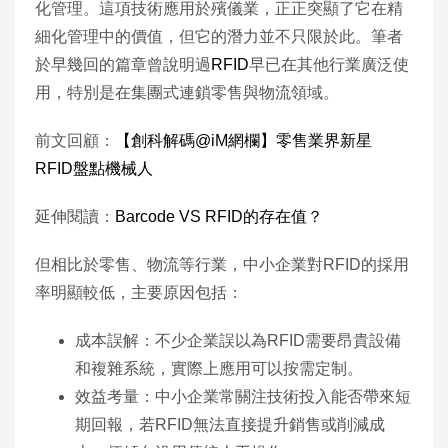
化管理。這項技術應用於殯儀業，正正突顯了它在精
細化管理中的價值，但它的潛力並不只限於此。筆者
於早幾回的篇章曾說明過
RFID
早已在其他行業廣泛使
用，特別是在集團式連鎖零售與物流領域。
前文回顧：
【創科解碼@iM網欄】零售業界新星
RFID盤點機械人
延伸閱讀：
Barcode VS RFID的存在值？
但相比於零售、物流等行業，中小企業對RFID的採用
率明顯較低，主要原因包括：
成本誤解：不少企業誤以為RFID需要昂貴設備
和複雜系統，實際上應用可以按需定制。
效益考量：中小企業常關注技術投入能否帶來短
期回報，若RFID無法直接提升銷售或削減成