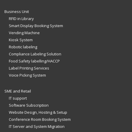
Business Unit
RFID in Library
Smart Display Booking System
Vending Machine
Kiosk System
Robotic labeling
Compliance Labeling Solution
Food Safety labelling/HACCP
Label Printing Services
Voice Picking System
SME and Retail
IT support
Software Subscription
Website Design, Hosting & Setup
Conference Room Booking System
IT Server and System Migration