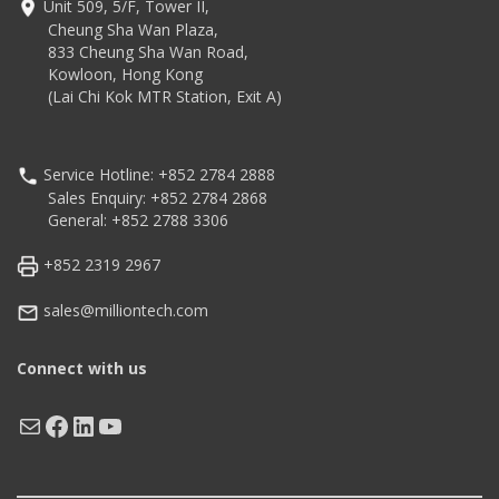
Unit 509, 5/F, Tower II,
Cheung Sha Wan Plaza,
833 Cheung Sha Wan Road,
Kowloon, Hong Kong
(Lai Chi Kok MTR Station, Exit A)
Service Hotline: +852 2784 2888
Sales Enquiry: +852 2784 2868
General: +852 2788 3306
+852 2319 2967
sales@milliontech.com
Connect with us
Mail
Facebook
LinkedIn
YouTube