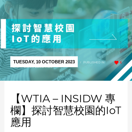
TUESDAY, 10 OCTOBER 2023
/
PUBLISHED IN
6
INSIGHT
,
SMART EDUCATION
【WTIA – INSIDW 專
欄】探討智慧校園的IoT
應用