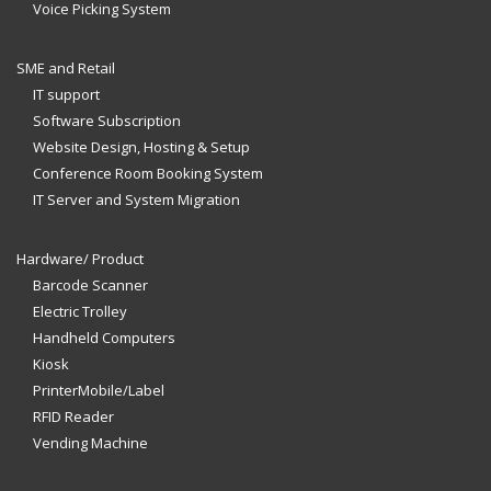
Voice Picking System
SME and Retail
IT support
Software Subscription
Website Design, Hosting & Setup
Conference Room Booking System
IT Server and System Migration
Hardware/ Product
Barcode Scanner
Electric Trolley
Handheld Computers
Kiosk
PrinterMobile/Label
RFID Reader
Vending Machine