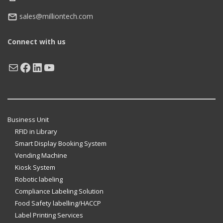
sales@milliontech.com
Connect with us
Mail
Facebook
LinkedIn
YouTube
Business Unit
RFID in Library
Smart Display Booking System
Vending Machine
Kiosk System
Robotic labeling
Compliance Labeling Solution
Food Safety labelling/HACCP
Label Printing Services