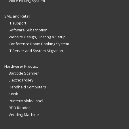
Voice Picking System
SME and Retail
IT support
Software Subscription
Website Design, Hosting & Setup
Conference Room Booking System
IT Server and System Migration
Hardware/ Product
Barcode Scanner
Electric Trolley
Handheld Computers
Kiosk
PrinterMobile/Label
RFID Reader
Vending Machine