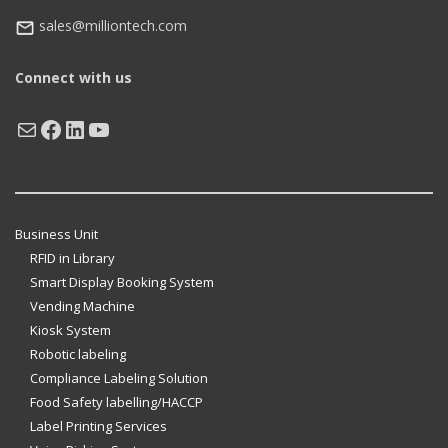
sales@milliontech.com
Connect with us
Mail
Facebook
LinkedIn
YouTube
Business Unit
RFID in Library
Smart Display Booking System
Vending Machine
Kiosk System
Robotic labeling
Compliance Labeling Solution
Food Safety labelling/HACCP
Label Printing Services