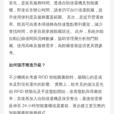
首先，是延長服務時間。透過自助借還機及智能書
櫃，即使在非辦公時間，讀者仍可自行借還館藏，提
升使用便利度及服務覆蓋範圍。 其次，是提升營運效
率。館員可由逐本掃描轉為快速盤點整列書架，減少
查找時間，亦更容易掌握館藏狀況。 此外，系統亦能
自動記錄借閱與流轉數據，協助管理層分析熱門館
藏、使用高峰及服務需求，為館藏發展提供更具體參
考。
如何循序漸進升級？
不少機構在考慮 RFID 智能圖書館時，最關心的是成
本及對現有運作的影響。 實際上，較常見的做法是先
由 RFID 標籤化及手提盤點開始，改善盤點與尋書效
率；其後再加入自助借還機及保安整合；最後按需要
延伸至 24 小時智能書櫃或還書箱，逐步建立更完整的
智能圖書館服務模式。