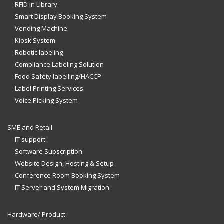
RFID in Library
Smart Display Booking System
Vending Machine
Kiosk System
Robotic labeling
Compliance Labeling Solution
Food Safety labelling/HACCP
Label Printing Services
Voice Picking System
SME and Retail
IT support
Software Subscription
Website Design, Hosting & Setup
Conference Room Booking System
IT Server and System Migration
Hardware/ Product