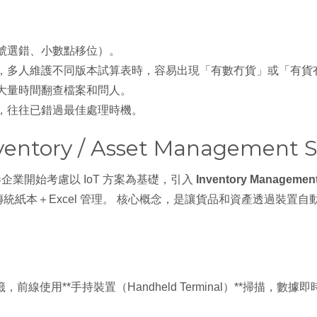
：
號選錯、小數點移位）。​
，多人維護不同版本試算表時，容易出現「有數冇貨」或「有貨
大量時間翻查檔案和問人。
，往往已錯過最佳處理時機。
ntory / Asset Management 
業開始考慮以 IoT 方案為基礎，引入
Inventory Manageme
傳統紙本＋Excel 管理。 核心概念，是讓貨品和資產透過裝置
前線使用**手持裝置（Handheld Terminal）**掃描，數據即