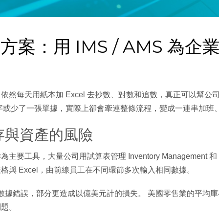
 方案：用 IMS / AMS 
然每天用紙本加 Excel 去抄數、對數和追數，真正可以幫
字或少了一張單據，實際上卻會牽連整條流程，變成一連串加班、
庫存與資產的風險
要工具，大量公司用試算表管理 Inventory Management 和 A
與 Excel，由前線員工在不同環節多次輸入相同數據。​
在數據錯誤，部分更造成以億美元計的損失。 美國零售業的平均庫
題。​