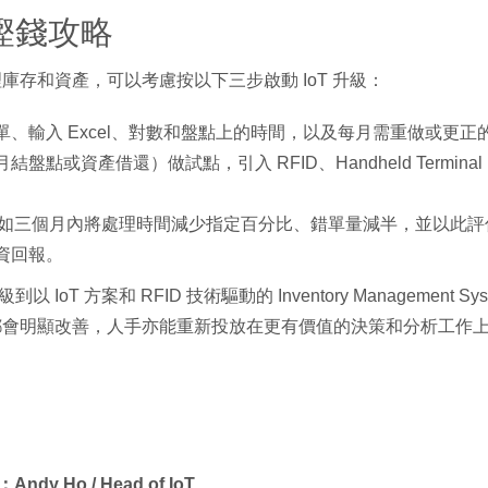
慳錢攻略
理庫存和資產，可以考慮按以下三步啟動 IoT 升級：
、輸入 Excel、對數和盤點上的時間，以及每月需重做或更
資產借還）做試點，引入 RFID、Handheld Terminal，並接駁
個月內將處理時間減少指定百分比、錯單量減半，並以此評估 IoT 方案和 M
回報。​
 方案和 RFID 技術驅動的 Inventory Management System
都會明顯改善，人手亦能重新投放在更有價值的決策和分析工作
Andy Ho / Head of IoT