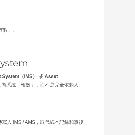
冇數」。
System
nt System（IMS）
或
Asset
自動向系統「報數」，而不是完全依賴人
時寫入 IMS / AMS，取代紙本記錄和事後