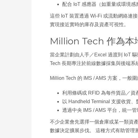
配合 IoT 感應器（如重量或環
這些 IoT 裝置透過 Wi‑Fi 或流動網絡連接後端
實現接近實時的庫存及資產可視性。
Million Tech 作
當企業計劃由人手／Excel 過渡到 IoT 驅
Tech 長期專注於前線數據採集與後端系統整合，協助
Million Tech 的 IMS / AMS 方案
利用條碼或 RFID 為每件貨品
以 Handheld Termina
透過中央 IMS / AMS 平台
不少企業會先選擇一個倉庫或某一類資產作為試
數據決定擴展步伐。 這種方式有助管理層