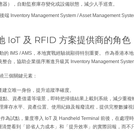
境感應器），自動監察庫存變化或設備狀態，減少人手巡查。
 Inventory Management System / Asset Manage
為本地 IoT 及 RFID 方案提供商的角色
動的 IMS / AMS，本地實戰經驗就顯得特別重要。 作為香港本地的 Io
企業循序漸進升級其 Inventory Management System 和 As
，一般圍繞三個關鍵元素：
／資產建立唯一身份，提升追蹤準確度。
l 支援收貨、盤點、資產借還等場景，即時把掃描結果上載到系統，減少重
，統一管理庫存水平、資產位置、使用紀錄及報廢流程，提供完整數據視
點，量度導入 IoT 及 Handheld Terminal 前後，
清楚看到「節省人力成本」和「提升效率」的實際回報，而不只是抽