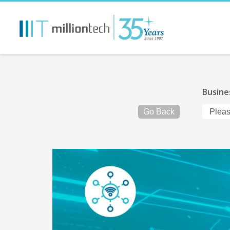
Busine
Go Back