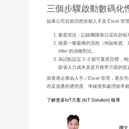
三個步驟啟動數碼化
如果公司目前仍然依賴人手及 Excel 管
量度現況：記錄團隊每日花在抄紙單
挑選一條最痛的流程（例如收貨、月結盤點或
After 的清晰對比。​
為試點設定 2–3 個可量度目標，例如三
節省人力成本及提升效率方面的投資
當香港企業由人手／Excel 管理，逐步升級到以 IoT
存及資產的透明度、準確度和處理效率
了解更多IoT方案 (IoT Solution) 報導
撰文：