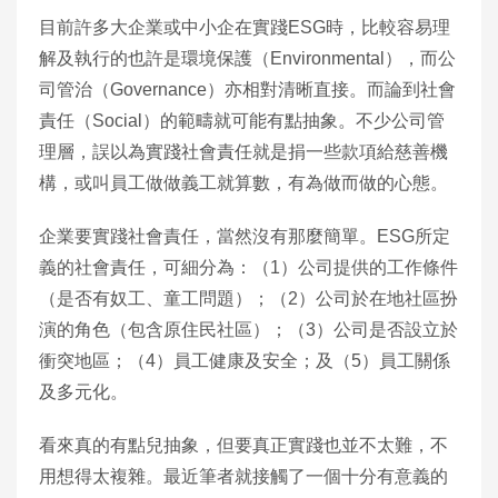
目前許多大企業或中小企在實踐ESG時，比較容易理
解及執行的也許是環境保護（Environmental），而公
司管治（Governance）亦相對清晰直接。而論到社會
責任（Social）的範疇就可能有點抽象。不少公司管
理層，誤以為實踐社會責任就是捐一些款項給慈善機
構，或叫員工做做義工就算數，有為做而做的心態。
企業要實踐社會責任，當然沒有那麼簡單。ESG所定
義的社會責任，可細分為：（1）公司提供的工作條件
（是否有奴工、童工問題）；（2）公司於在地社區扮
演的角色（包含原住民社區）；（3）公司是否設立於
衝突地區；（4）員工健康及安全；及（5）員工關係
及多元化。
看來真的有點兒抽象，但要真正實踐也並不太難，不
用想得太複雜。最近筆者就接觸了一個十分有意義的