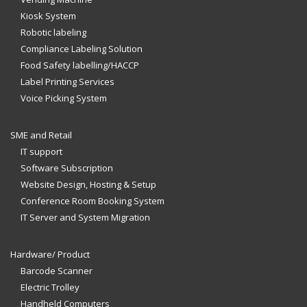
Kiosk System
Robotic labeling
Compliance Labeling Solution
Food Safety labelling/HACCP
Label Printing Services
Voice Picking System
SME and Retail
IT support
Software Subscription
Website Design, Hosting & Setup
Conference Room Booking System
IT Server and System Migration
Hardware/ Product
Barcode Scanner
Electric Trolley
Handheld Computers