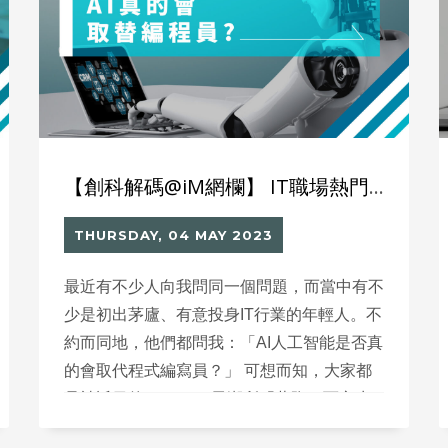
【創科解碼@iM網欄】 IT職場熱門話題 AI真的會取代編程員？
THURSDAY, 04 MAY 2023
最近有不少人向我問同一個問題，而當中有不
少是初出茅廬、有意投身IT行業的年輕人。不
約而同地，他們都問我：「AI人工智能是否真
的會取代程式編寫員？」 可想而知，大家都
是被近日的ChatGPT風潮所「薰陶」而心生
疑惑。