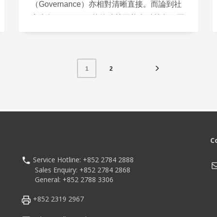
（Governance）亦相對清晰直接。而論到社
會責任（Social）的範疇就可能有點抽象。不
少公司管理層，誤以為實踐社會責任就是捐一
些款項給慈善機構，或叫員工做做義工就算
數，有為做而做的心態。 企業要實踐社會責
2
1
任，當然沒有那麼簡單。ESG所定義的社會
責任，可細分為5個要點。
C
Service Hotline: +852 2784 2888
M
Sales Enquiry: +852 2784 2868
General: +852 2788 3306
+852 2319 2967