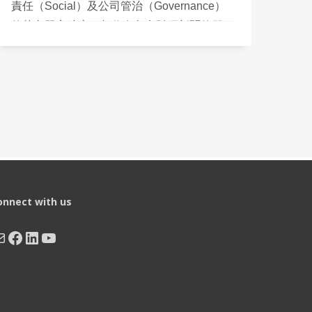
責任（Social）及公司管治（Governance）
的英文單字縮寫。相信有留意財經新聞的朋
友，都會經常看到ESG這個流行新詞。 ESG
所代表的，是一種企業責任、永續投資的概
念。近年全球愈來愈多個人及機構投資者，在
審視投資項目時，除了固有從財務報表、公司
潛力、管理人員等角度去檢討外，現在還會重
視參考ESG概念評分。因為愈來愈多數據顯
示，ESG評分愈高的公司，當遇上金融危機
的時候，所受的影響亦愈低。
onnect with us
ail
Facebook
LinkedIn
YouTube