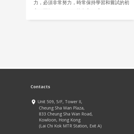
力，必須非常努力，時常保持學習和嘗試的初
心，正如Steve Jobs的名言：「Stay Hungry,
Stay Foolish.」。 正當筆者公司努力推廣
「智能圖書館」在本地學校的應用之際，上海
長寧區於10月1日正式推出全市第一個深度
「智慧圖書館」。這個名為「新頁書房」的智
慧閱讀空間，應用了多項數碼科技，為市民帶
來一間令人耳目一新的圖書館。
Contacts
Unit 509, 5/F, Tower II,
Cheung Sha Wan Plaza,
833 Cheung Sha Wan Road,
Kowloon, Hong Kong
(Lai Chi Kok MTR Station, Exit A)