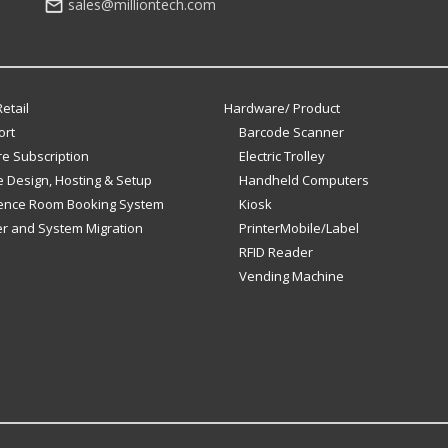
sales@milliontech.com
etail
Hardware/ Product
ort
Barcode Scanner
e Subscription
Electric Trolley
 Design, Hosting & Setup
Handheld Computers
ence Room Booking System
Kiosk
er and System Migration
PrinterMobile/Label
RFID Reader
Vending Machine