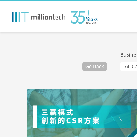
Busine
Go Back