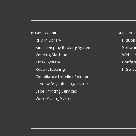
Business Unit
SME and R
RFID in Library
IT supp
Smart Display Booking System
Softwar
Vending Machine
Website
Kiosk System
Confer
Robotic labeling
IT Serv
Compliance Labeling Solution
Food Safety labelling/HACCP
Label Printing Services
Voice Picking System