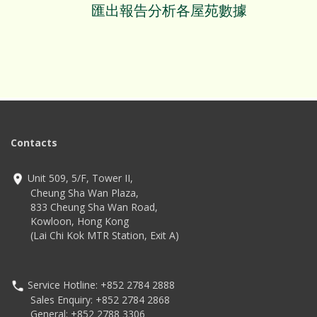
匯出報告分析各屋苑數據
Contacts
Unit 509, 5/F, Tower II,
Cheung Sha Wan Plaza,
833 Cheung Sha Wan Road,
Kowloon, Hong Kong
(Lai Chi Kok MTR Station, Exit A)
Service Hotline: +852 2784 2888
Sales Enquiry: +852 2784 2868
General: +852 2788 3306