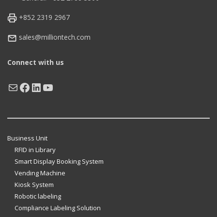
+852 2319 2967
sales@milliontech.com
Connect with us
Mail
Facebook
LinkedIn
YouTube
Business Unit
RFID in Library
Smart Display Booking System
Vending Machine
Kiosk System
Robotic labeling
Compliance Labeling Solution