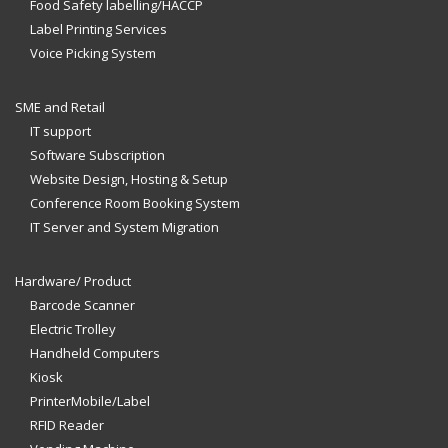
Food Safety labelling/HACCP
Label Printing Services
Voice Picking System
SME and Retail
IT support
Software Subscription
Website Design, Hosting & Setup
Conference Room Booking System
IT Server and System Migration
Hardware/ Product
Barcode Scanner
Electric Trolley
Handheld Computers
Kiosk
PrinterMobile/Label
RFID Reader