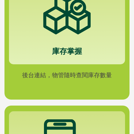
庫存掌握
後台連結，物管隨時查閱庫存數量