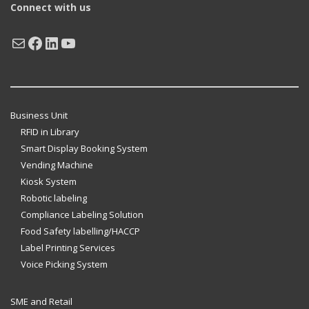
Connect with us
Mail
Facebook
LinkedIn
YouTube
Business Unit
RFID in Library
Smart Display Booking System
Vending Machine
Kiosk System
Robotic labeling
Compliance Labeling Solution
Food Safety labelling/HACCP
Label Printing Services
Voice Picking System
SME and Retail