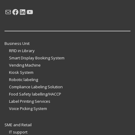
Mail
Facebook
LinkedIn
YouTube
Business Unit
RFID in Library
Smart Display Booking System
Vending Machine
Kiosk System
Robotic labeling
Compliance Labeling Solution
Food Safety labelling/HACCP
Label Printing Services
Voice Picking System
SME and Retail
IT support