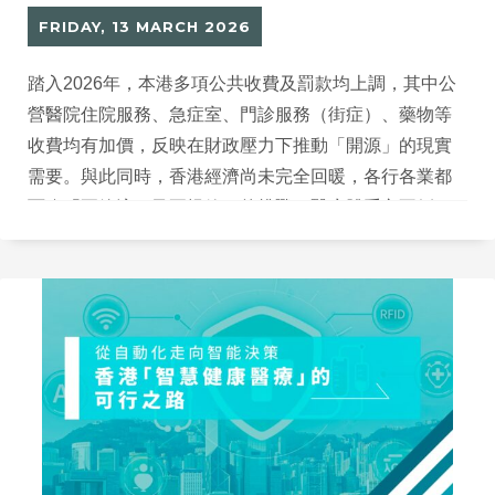
FRIDAY, 13 MARCH 2026
踏入2026年，本港多項公共收費及罰款均上調，其中公
營醫院住院服務、急症室、門診服務（街症）、藥物等
收費均有加價，反映在財政壓力下推動「開源」的現實
需要。與此同時，香港經濟尚未完全回暖，各行各業都
面臨「要節流、又要提效」的挑戰，醫療體系亦不例
外。前線人手緊張，加上人口老化帶來的醫療需求持續
上升，令醫療服務壓力倍增。在此背景下，政府近年積
極推動「智慧醫療」（Smart Health Care），希望透過
數碼化、自動化及AI技術提升整體服務效率與準確度。