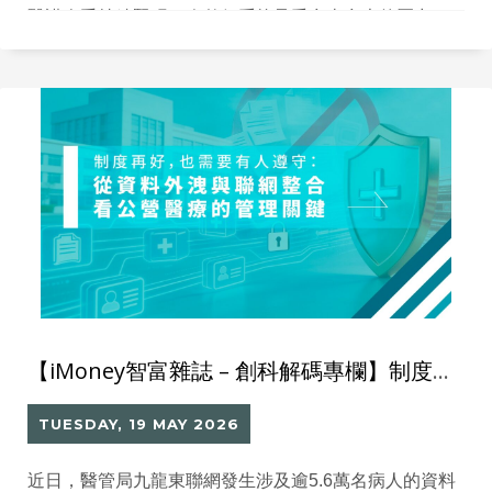
醫護人手持續緊張，令整個系統承受愈來愈大的壓力。
在此背景下，單靠提升診斷效率或添置高端設備，未必
足以解決系統壓力。
【iMoney智富雜誌 – 創科解碼專欄】制度再好，也需要有人遵守：從資料外洩與聯網整合看公營醫療的管理關鍵
TUESDAY, 19 MAY 2026
近日，醫管局九龍東聯網發生涉及逾5.6萬名病人的資料