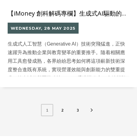
【iMoney 創科解碼專欄】生成式AI驅動的創新浪潮：企業與教育的新契機
WEDNESDAY, 28 MAY 2025
生成式人工智慧（Generative AI）技術突飛猛進，正快
速躍升為推動企業與教育變革的重要推手。隨着相關應
用工具愈發成熟，各界紛紛思考如何將這項嶄新技術深
度整合進既有系統，實現營運效能與創新能力的雙重提
升。筆者近日與團隊造訪Google香港辦公室，實地體驗
了多項前沿AI技術，包括NotebookLM與Veo等，讓我們
更深刻感受到生成式AI突破傳統限制、啟動跨界應用的
無限潛力。此次參訪加強了我的信念——AI將成為推動
2
3
1
未來組織競爭力的關鍵動力。