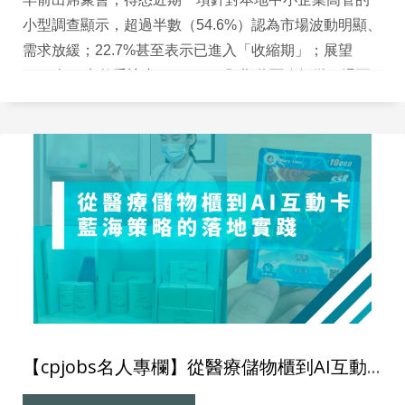
小型調查顯示，超過半數（54.6%）認為市場波動明顯、
需求放緩；22.7%甚至表示已進入「收縮期」；展望
2026年，多數受訪者（45.5%）預期將面臨輕微下滑至
重大挑戰，僅36.4%抱持溫和好轉的期待。 最近，筆者
參與了《醫院管理局研討大會2025》，看到不少前沿醫
療科技的真實落地案例。特別讓我印象深刻的，是一款
結合電子磅秤與RFID的智能藥品儲存櫃：每一格都可即
時偵測藥品數量，確保用藥安全與流程透明，減少錯配
與遺失風險。
【cpjobs名人專欄】從醫療儲物櫃到AI互動卡 藍海策略的落地實踐