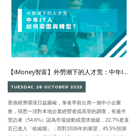
【iMoney智富】外勞潮下的人才荒：中年IT人如何突圍與轉型？
TUESDAY, 28 OCTOBER 2025
香港經濟環境日益嚴峻，筆者早前出席一個中小企聚
會，得悉一項對本地企業經營者或高管的調查，有逾半
受訪者（54.6%）認為市場波動或需求放緩，22.7%更直
言已進入「收縮期」；而對2026年的展望，45.5%預測
將出現「輕微下滑至重大挑戰」，36.4%只期待「溫和好