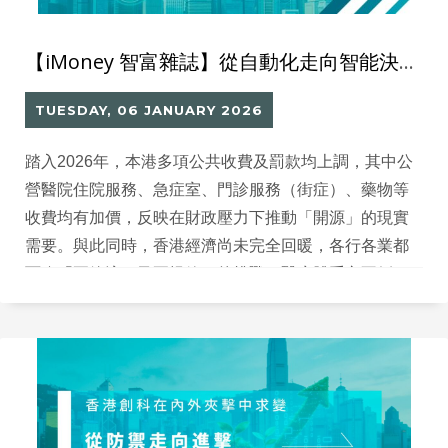
【iMoney 智富雜誌】從自動化走向智能決策：香港「智慧健康醫療」的可行之路
TUESDAY, 06 JANUARY 2026
踏入2026年，本港多項公共收費及罰款均上調，其中公
營醫院住院服務、急症室、門診服務（街症）、藥物等
收費均有加價，反映在財政壓力下推動「開源」的現實
需要。與此同時，香港經濟尚未完全回暖，各行各業都
面臨「要節流、又要提效」的挑戰，醫療體系亦不例
外。前線人手緊張，加上人口老化帶來的醫療需求持續
上升，令醫療服務壓力倍增。在此背景下，政府近年積
極推動「智慧醫療」（Smart Health Care），希望透過
數碼化、自動化及AI技術提升整體服務效率與準確度。