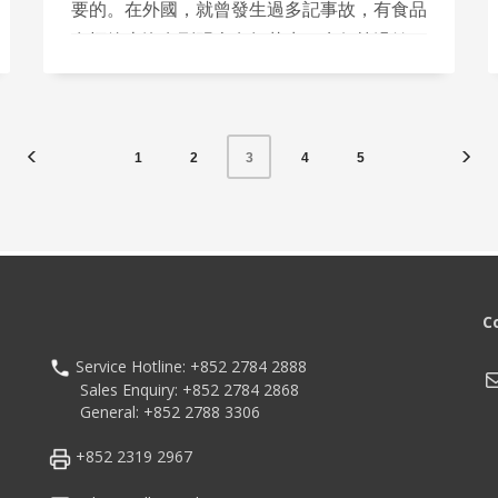
要的。在外國，就曾發生過多記事故，有食品
在標籤上沒有列明含有如花生、杏仁等過敏
原，家長不為意而讓有過敏症的小童食用引致
死亡。
1
2
4
5
3
C
Service Hotline: +852 2784 2888
M
Sales Enquiry: +852 2784 2868
General: +852 2788 3306
+852 2319 2967