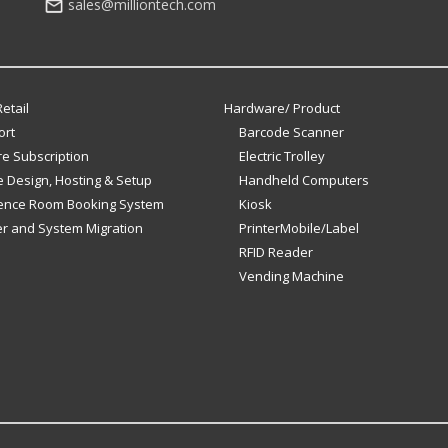
sales@milliontech.com
etail
Hardware/ Product
ort
Barcode Scanner
e Subscription
Electric Trolley
 Design, Hosting & Setup
Handheld Computers
ence Room Booking System
Kiosk
er and System Migration
PrinterMobile/Label
RFID Reader
Vending Machine