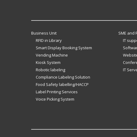
Business Unit
SME and R
RFID in Library
IT supp
Smart Display Booking System
Softwar
Vending Machine
Website
Kiosk System
Confer
Robotic labeling
IT Serv
Compliance Labeling Solution
Food Safety labelling/HACCP
Label Printing Services
Voice Picking System