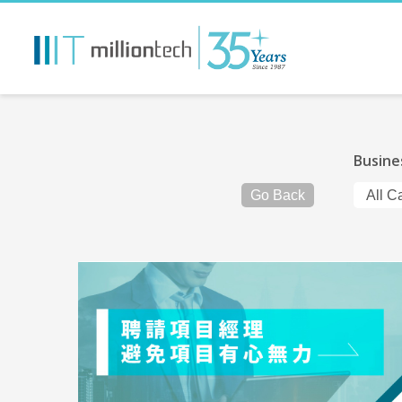
Busine
Go Back