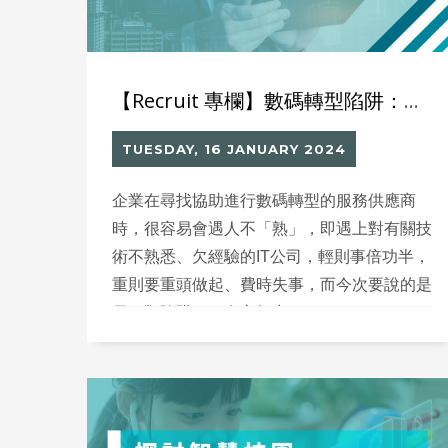
【Recruit 專欄】數碼轉型陷阱：有心無力
TUESDAY, 16 JANUARY 2024
企業在尋找協助進行數碼轉型的服務供應商
時，很容易會遇人不「熟」，即遇上對有關技
術不熟悉、欠經驗的IT公司，輕則事倍功半，
重則要重頭做起、費時失事，而今次要說的是
另一類陷阱——有心無力。