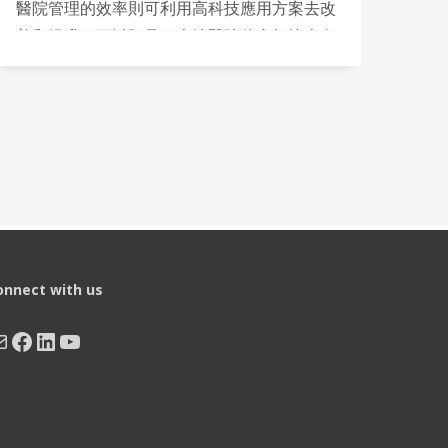
醫院管理的效率則可利用高科技應用方案去改
善和提升。可以預見，本地醫院將會加快走向
發展為智慧醫院的步伐。
onnect with us
ail
Facebook
LinkedIn
YouTube