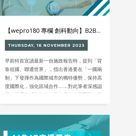
【wepro180 專欄 創科動向】B2B以不同賣點「賣」向世界市場
THURSDAY, 16 NOVEMBER 2023
早前特首宣讀最新一份施政報告時，提到「背
靠祖國、聯通世界」，指出香港要在「一國兩
制」下發揮作為國際城市的獨特優勢，保持高
度國際化，強化區域合作……對此筆者深感認
同，而且亦感到自豪，因為我們公司團隊，已
經走出了這一步，近年除了發展本地市場外，
也積極探索海外市場的可行性。