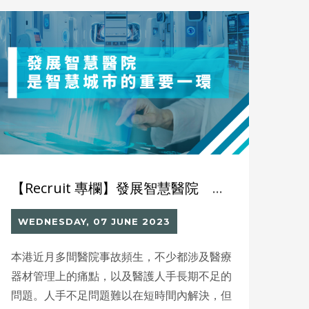
遇上不少挑戰，需要應對與克服。 可想而
知，大家都是被近日的ChatGPT風潮所「薰
陶」而心生疑惑。
【Recruit 專欄】發展智慧醫院 香港16年前已起步
WEDNESDAY, 07 JUNE 2023
本港近月多間醫院事故頻生，不少都涉及醫療
器材管理上的痛點，以及醫護人手長期不足的
問題。人手不足問題難以在短時間內解決，但