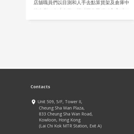
店舖職員們以目測和人手去點算貨架及倉庫中
的存貨。今時今日，盤點工作已經引入高科
技，再不是只靠人力。不少跨國零售企業都已
應用 RFID 技術去管理供應鏈、庫存和銷售，
盤點工作亦已全面數碼化。
Contacts
Unit 509, 5/F, Tower II,
Cheung Sha Wan Plaza,
833 Cheung Sha Wan Road,
Kowloon, Hong Kong
(Lai Chi Kok MTR Station, Exit A)