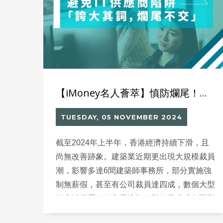
由75%降至20%。此外，政府計劃未來兩年削
減一萬個公務員職位，加劇了IT行業面臨的壓
力。在這種環境下，IT企業需要審時度勢，調
整經營策略，以適應新挑戰並把握未來機遇。
【iMoney名人薈萃】慎防爛尾！如何避開IT供應商的過度承諾？
TUESDAY, 05 NOVEMBER 2024
截至2024年上半年，香港經濟持續下滑，且
尚無改善跡象。建築業近期更出現大規模裁員
潮，影響多達6間建築師事務所，部分實施強
制無薪假，甚至有公司裁員達四成，數個大型
住宅地發展項目亦見流標，對行業造成負面影
響。創科公司也可以「不成功不收費」？