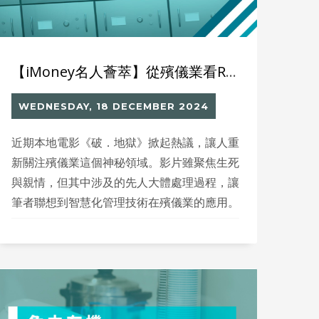
【iMoney名人薈萃】從殯儀業看RFID：智慧化管理並不限於大企業
WEDNESDAY, 18 DECEMBER 2024
近期本地電影《破．地獄》掀起熱議，讓人重
新關注殯儀業這個神秘領域。影片雖聚焦生死
與親情，但其中涉及的先人大體處理過程，讓
筆者聯想到智慧化管理技術在殯儀業的應用。