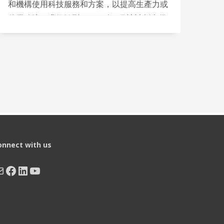
和機構使用科技服務和方案，以提高生產力或
將業務流程升級轉型。2020年4月該計劃也得
到「升級」，資助比例由三分之二提高至四分
之三，而資助上限也由港幣40萬元增加至60
萬元。
onnect with us
ail
Facebook
LinkedIn
YouTube