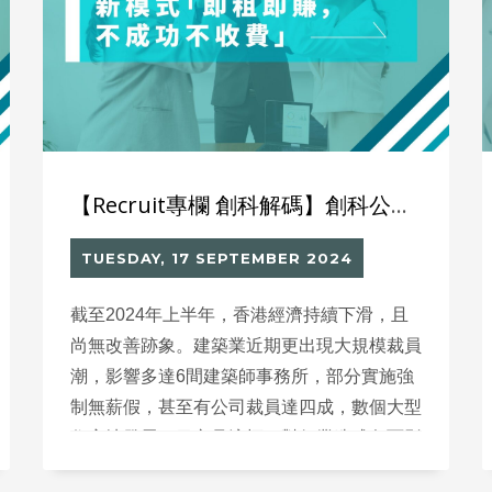
【Recruit專欄 創科解碼】創科公司也可以「不成功不收費」？
TUESDAY, 17 SEPTEMBER 2024
截至2024年上半年，香港經濟持續下滑，且
尚無改善跡象。建築業近期更出現大規模裁員
潮，影響多達6間建築師事務所，部分實施強
制無薪假，甚至有公司裁員達四成，數個大型
住宅地發展項目亦見流標，對行業造成負面影
響。創科公司也可以「不成功不收費」？