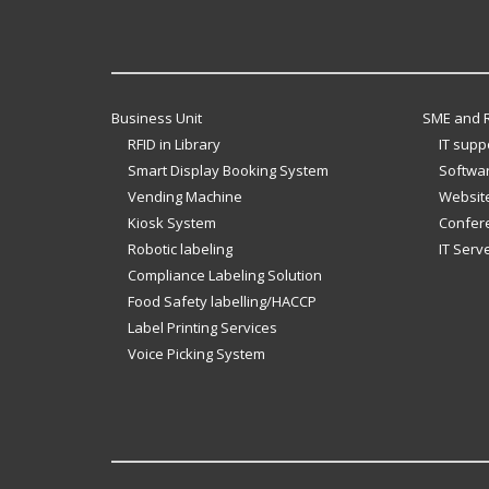
Business Unit
SME and R
RFID in Library
IT supp
Smart Display Booking System
Softwar
Vending Machine
Website
Kiosk System
Confer
Robotic labeling
IT Serv
Compliance Labeling Solution
Food Safety labelling/HACCP
Label Printing Services
Voice Picking System