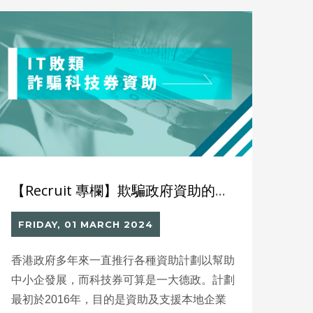
正如筆者上回提及，當前市面上「吉舖」處
處，股市樓市亦持續低迷，這些都影響着市民
對經濟前景缺乏信心。
【Recruit 專欄】欺騙政府資助的害群之馬
FRIDAY, 01 MARCH 2024
香港政府多年來一直推行各種資助計劃以幫助
中小企發展，而科技券可算是一大德政。計劃
最初於2016年，目的是資助及支援本地企業