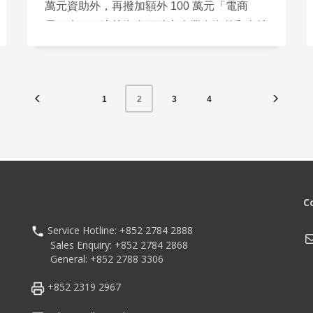
萬元資助外，再撥加額外 100 萬元「電商
易」專項。這筆資金可助力企業在海外和內地
電商市場中，探索更廣闊的業務版圖。然而，
要成功轉型為電商企業，企業需要具備清晰的
電商營運理念和尋找合適的技術合作夥伴。
1
3
4
2
C
Service Hotline: +852 2784 2888
M
Sales Enquiry: +852 2784 2868
General: +852 2788 3306
+852 2319 2967