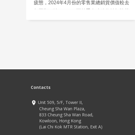
疲態，2024年4月份的零售業總銷貨價值較去
年同期下跌14.7%；而首季食肆總收益扣除其
間價格變動，也較上年同季下跌0.7%。可
見，香港經濟正處於一個微妙的轉折點，餐飲
零售業正面臨很大挑戰。
Contacts
Unit 509, 5/F, Tower II,
Cheung Sha Wan Plaza,
833 Cheung Sha Wan Road,
Kowloon, Hong Kong
(Lai Chi Kok MTR Station, Exit A)