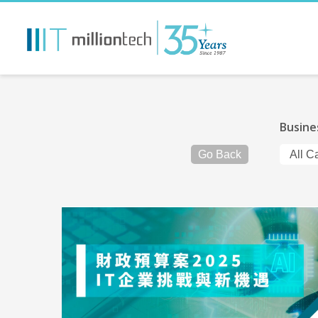
Busine
Go Back