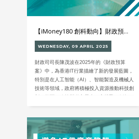
【iMoney180 創科動向】財政預算案下的IT企業挑戰與新機遇
WEDNESDAY, 09 APRIL 2025
財政司司長陳茂波在2025年的《財政預算
案》中，為香港IT行業描繪了新的發展藍圖，
特別是在人工智能（AI）、智能製造及機械人
技術等領域，政府將積極投入資源推動科技創
新。然而，政策變動亦帶來一定挑戰，例如
「發展品牌、升級轉型及拓展內銷市場的專項
基金」（BUD專項基金）與「中小企業市場
推廣基金」（EMF市場推廣基金）的資助比
例，由1:1調低至1:3，而首期撥款比例亦大幅