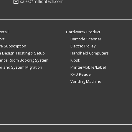
sales@milliontech.com
etail
Hardware/ Product
ort
Barcode Scanner
e Subscription
Electric Trolley
 Design, Hosting & Setup
Handheld Computers
ence Room Booking System
Kiosk
er and System Migration
PrinterMobile/Label
RFID Reader
Vending Machine