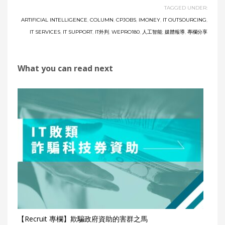
TAGGED UNDER:
ARTIFICIAL INTELLIGENCE
,
COLUMN
,
CPJOBS
,
IMONEY
,
IT OUTSOURCING
,
IT SERVICES
,
IT SUPPORT
,
IT外判
,
WEPRO180
,
人工智能
,
媒體報導
,
專欄分享
What you can read next
【Recruit 專欄】欺騙政府資助的害群之馬