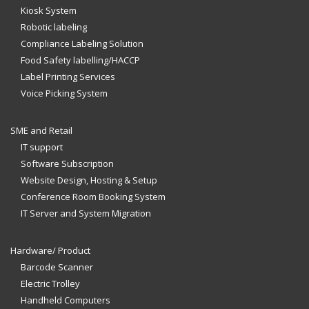
Kiosk System
Robotic labeling
Compliance Labeling Solution
Food Safety labelling/HACCP
Label Printing Services
Voice Picking System
SME and Retail
IT support
Software Subscription
Website Design, Hosting & Setup
Conference Room Booking System
IT Server and System Migration
Hardware/ Product
Barcode Scanner
Electric Trolley
Handheld Computers