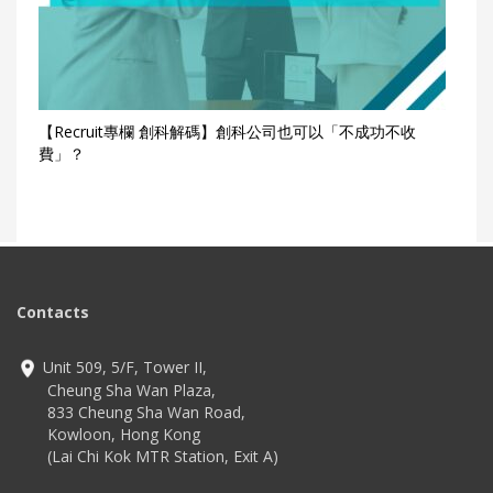
【Recruit專欄 創科解碼】創科公司也可以「不成功不收
費」？
Contacts
Unit 509, 5/F, Tower II,
Cheung Sha Wan Plaza,
833 Cheung Sha Wan Road,
Kowloon, Hong Kong
(Lai Chi Kok MTR Station, Exit A)