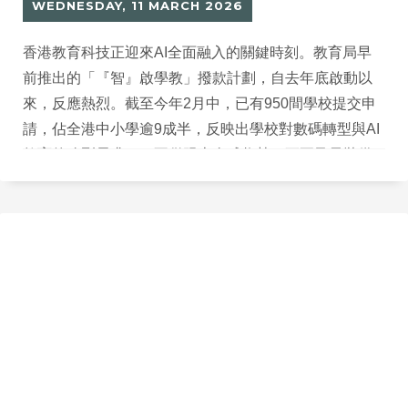
WEDNESDAY, 11 MARCH 2026
香港教育科技正迎來AI全面融入的關鍵時刻。教育局早
前推出的「『智』啟學教」撥款計劃，自去年底啟動以
來，反應熱烈。截至今年2月中，已有950間學校提交申
請，佔全港中小學逾9成半，反映出學校對數碼轉型與AI
教育的強烈需求——不僅跟上全球趨勢，更要及早裝備
學生掌握未來技能。位於葵青區的中華傳道會呂明才小
學（下稱「呂小」）呂小近年積極推動數碼轉型，早於
這波政策前已透過智能系統與創作活動，讓科技自然服
務孩子的成長。