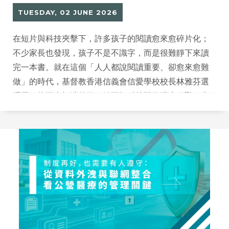
TUESDAY, 02 JUNE 2026
在短片與科技夾擊下，許多孩子的閱讀愈來愈碎片化；
不少家長也發現，孩子不是不識字，而是很難靜下來讀
完一本書。就在這個「人人都說閱讀重要、卻愈來愈難
做」的時代，基督教香港信義會信愛學校校長林雅芬選
擇用一條不走極端的路：她不把科技視為洪水猛獸，也
不把 AI 當成萬靈丹，而是把它定位成一個引子，先把孩
子帶進門，再把他們留在閱讀裡。她的做法是先看見孩
子，再談方法；先建立動機，再談深讀。對她而言，教
育的核心從來不是「追分數」或「追潮流」，而是把每
個孩子的亮點找出來，讓他知道自己值得被期待。