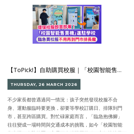
【ToPick!】自助購買校服｜「校園智能售賣機」環保校服即買即著 免到門市排長龍自助購買更省時
THURSDAY, 26 MARCH 2026
不少家長都曾遇過同一情況：孩子突然發現校服不合
身、運動服臨時要更換，卻要等學校訂購日、排隊到門
市，甚至跨區購買。對忙碌家庭而言，「臨急抱佛腳」
往往變成一場時間與交通成本的挑戰，如今「校園智能
售賣機」進駐校園，家長可自助購買校服，方便快捷又