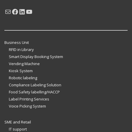
Mail
Facebook
LinkedIn
YouTube
Business Unit
RFID in Library
Smart Display Booking System
Vending Machine
Kiosk System
Robotic labeling
Compliance Labeling Solution
Food Safety labelling/HACCP
Label Printing Services
Voice Picking System
SME and Retail
IT support