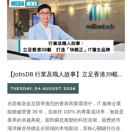
【JobsDB 行業及職人故事】立足香港39載 打造「快靚正」IT僱主品牌
TUESDAY, 04 AUGUST 2026
在節奏急促且競爭激烈的香港商業環境中，IT 服務企業
能穩健營運 39 年，並維持 100% 的專案成功率，無疑是
業界的卓越典範。面對瞬息萬變的科技浪潮，能歷經市
場淬鍊並持續走在前端的本地龍頭，其核心關鍵往往在