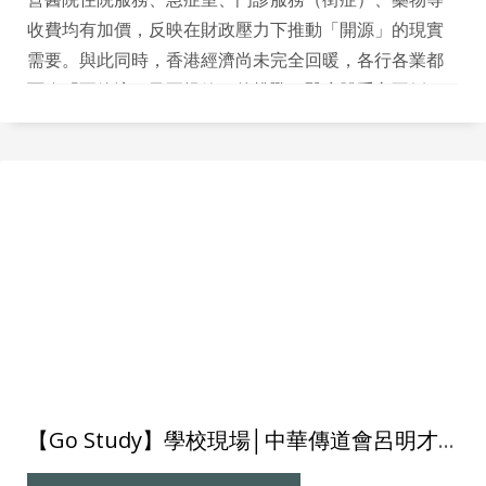
收費均有加價，反映在財政壓力下推動「開源」的現實
需要。與此同時，香港經濟尚未完全回暖，各行各業都
面臨「要節流、又要提效」的挑戰，醫療體系亦不例
外。前線人手緊張，加上人口老化帶來的醫療需求持續
上升，令醫療服務壓力倍增。在此背景下，政府近年積
極推動「智慧醫療」（Smart Health Care），希望透過
數碼化、自動化及AI技術提升整體服務效率與準確度。
【Go Study】學校現場│中華傳道會呂明才小學深化教育科技應用 以AI 繪本比賽點亮孩子創意與閱讀熱情