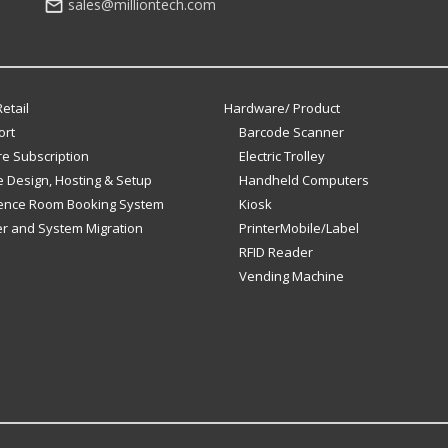
sales@milliontech.com
etail
Hardware/ Product
ort
Barcode Scanner
e Subscription
Electric Trolley
 Design, Hosting & Setup
Handheld Computers
ence Room Booking System
Kiosk
er and System Migration
PrinterMobile/Label
RFID Reader
Vending Machine