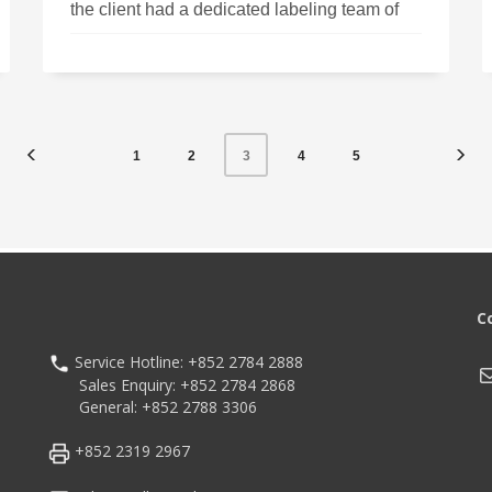
the client had a dedicated labeling team of
approximately 5-7 core staff members
responsible for affixing different labels on the
various products.
1
2
4
5
3
C
Service Hotline: +852 2784 2888
M
Sales Enquiry: +852 2784 2868
General: +852 2788 3306
+852 2319 2967