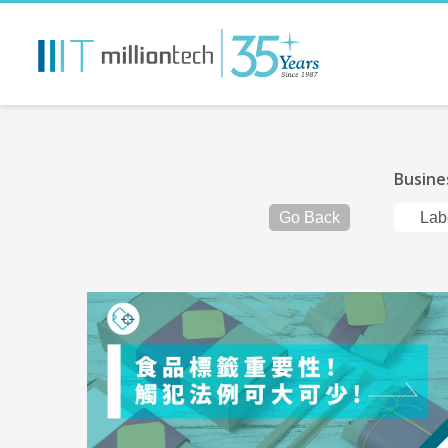
Busine
Go Back