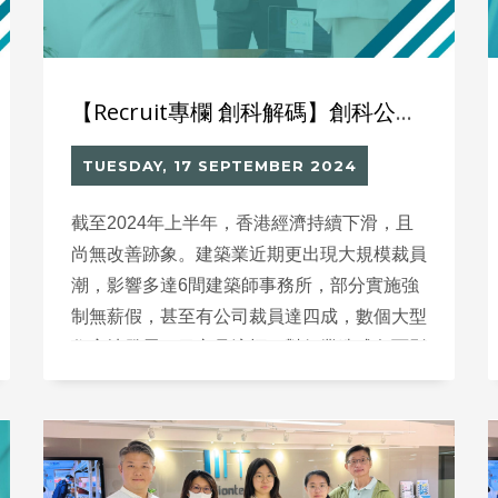
【Recruit專欄 創科解碼】創科公司也可以「不成功不收費」？
TUESDAY, 17 SEPTEMBER 2024
截至2024年上半年，香港經濟持續下滑，且
尚無改善跡象。建築業近期更出現大規模裁員
潮，影響多達6間建築師事務所，部分實施強
制無薪假，甚至有公司裁員達四成，數個大型
住宅地發展項目亦見流標，對行業造成負面影
響。創科公司也可以「不成功不收費」？