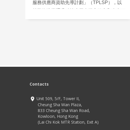
服務供應商資助先導計劃」（TPLSP），以
鼓勵物流業通過科技應用來提高效率和生產
力。其中一個技術解決方案是「智能貼標系
統」，它可以即時提升貼標方面的生產力。讓
我們深入探討一下。
Contacts
Unit 509, 5/F, Tower II,
Cheung Sha Wan Plaza,
833 Cheung Sha Wan Road,
Kowloon, Hong Kong
(Lai Chi Kok MTR Station, Exit A)