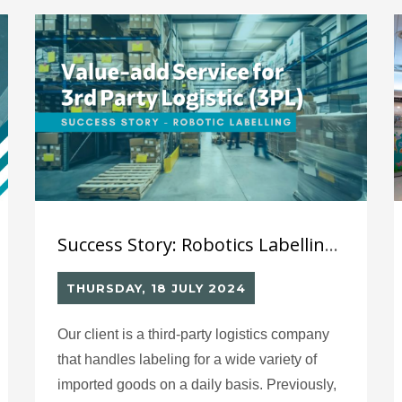
同領域，並通過真實職場體驗，為他們未來職
涯規劃提供更多可能性。
Success Story: Robotics Labelling Solution (9) for Value-Add Service for 3rd Party Logistic Company (3PL)
THURSDAY, 18 JULY 2024
Our client is a third-party logistics company
that handles labeling for a wide variety of
imported goods on a daily basis. Previously,