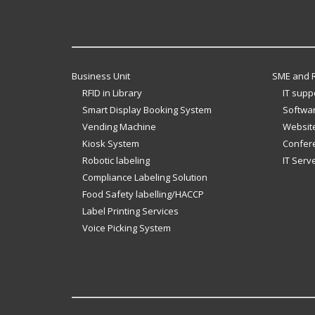
Business Unit
SME and R
RFID in Library
IT supp
Smart Display Booking System
Softwar
Vending Machine
Website
Kiosk System
Confer
Robotic labeling
IT Serv
Compliance Labeling Solution
Food Safety labelling/HACCP
Label Printing Services
Voice Picking System