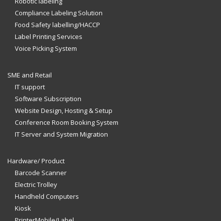
Robotic labeling
Compliance Labeling Solution
Food Safety labelling/HACCP
Label Printing Services
Voice Picking System
SME and Retail
IT support
Software Subscription
Website Design, Hosting & Setup
Conference Room Booking System
IT Server and System Migration
Hardware/ Product
Barcode Scanner
Electric Trolley
Handheld Computers
Kiosk
PrinterMobile/Label