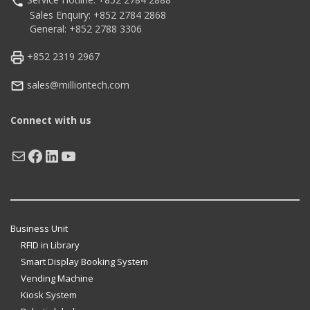
Sales Enquiry: +852 2784 2868
General: +852 2788 3306
+852 2319 2967
sales@milliontech.com
Connect with us
Mail
Facebook
LinkedIn
YouTube
Business Unit
RFID in Library
Smart Display Booking System
Vending Machine
Kiosk System