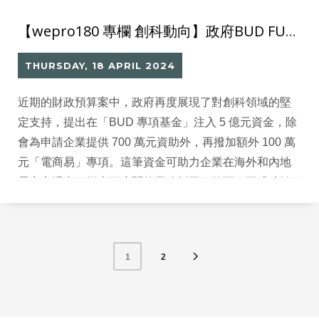
【wepro180 專欄 創科動向】政府BUD FUND加碼「電商易」
THURSDAY, 18 APRIL 2024
近期的財政預算案中，政府再度展現了對創科領域的堅
定支持，提出在「BUD 專項基金」注入 5 億元資金，除
會為申請企業提供 700 萬元資助外，再撥加額外 100 萬
元「電商易」專項。這筆資金可助力企業在海外和內地
電商市場中，探索更廣闊的業務版圖。然而，要成功轉
型為電商企業，企業需要具備清晰的電商營運理念和尋
找合適的技術合作夥伴。
2
1