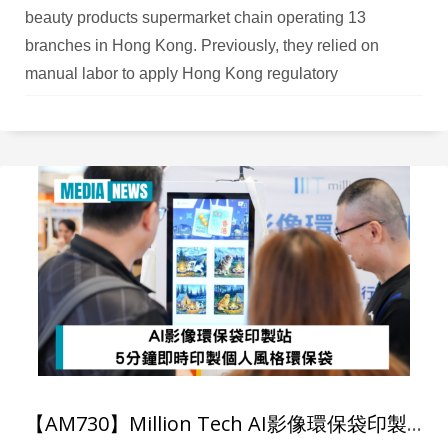
beauty products supermarket chain operating 13
branches in Hong Kong. Previously, they relied on
manual labor to apply Hong Kong regulatory
compliance labels on imported Japanese beauty and
pharmaceutical products. The time-consuming manual
labeling process created bottlenecks in their warehouse
operations, delaying product availability in retail stores
and impacting sales performance.
【AM730】Million Tech AI影像環保袋印製站 5分鐘即時印製個人風格環保袋