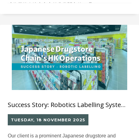
成為學校在決定方案前非常關心的一環。
Success Story: Robotics Labelling System (12) for Japanese Drugstore Chain’s Hong Kong Operations
TUESDAY, 18 NOVEMBER 2025
Our client is a prominent Japanese drugstore and