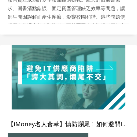
求、圖書清點錯誤、固定資產管理缺乏效率等問題，讓
師生間因誤解而產生摩擦，影響校園和諧。這些問題使
得學生借還書的意願降低，而校園固定物資盤點工作也
因繁複手續而耗費大量人力。為了促進師生和諧，本地
創科實業公司Million Tech推出了「RFID自助還書箱」和
「RFID物資管理方案」，徹底提升校園的運營效率。
【iMoney名人薈萃】慎防爛尾！如何避開IT供應商的過度承諾？