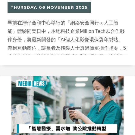
THURSDAY, 06 NOVEMBER 2025
早前在灣仔合和中心舉行的「網絡安全同行 x 人工智
能」體驗同樂日中，本地科技企業Million Tech以合作夥
伴身份，將最新開發的「AI個人化影像環保袋印製站」
帶到互動攤位，讓長者及殘障人士透過簡單操作指令，5
分鐘內創作獨特藝術影像並即時印製於環保袋。這活化
AI概念，更促進數碼無障礙，呼應活動主題——提升弱
勢群體的網絡安全意識。