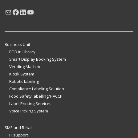
Mail
Facebook
LinkedIn
YouTube
Business Unit
RFID in Library
Smart Display Booking System
Vending Machine
Kiosk System
Robotic labeling
Compliance Labeling Solution
Food Safety labelling/HACCP
Label Printing Services
Voice Picking System
SME and Retail
IT support